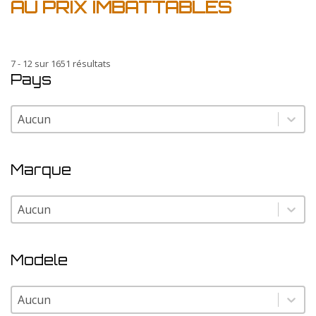
AU PRIX IMBATTABLES
7 - 12 sur 1651 résultats
Pays
Pays
Pays
Marque
Marque
Marque
Modele
Modele
Modele