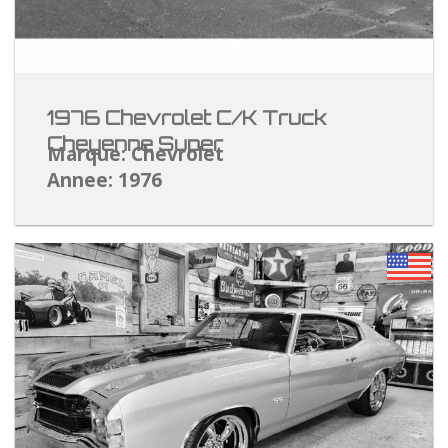
1976 Chevrolet C/K Truck
Cheyenne Super
Marque: Chevrolet
Annee: 1976