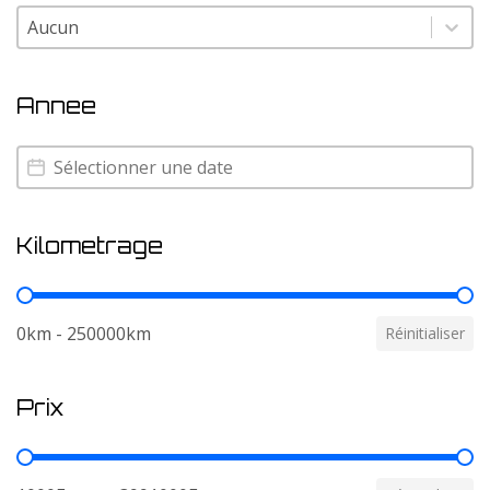
Couleur
Couleur
Annee
Annee
Annee
Kilometrage
Kilometrage
0km - 250000km
Réinitialiser
Prix
Prix