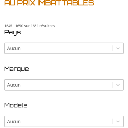
AU PRIX IMBATTABLES
1645 - 1650 sur 1651 résultats
Pays
Pays
Pays
Marque
Marque
Marque
Modele
Modele
Modele