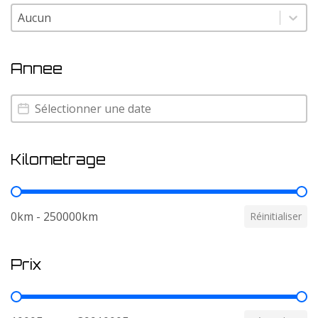
Couleur
Couleur
Annee
Annee
Annee
Kilometrage
Kilometrage
0km - 250000km
Réinitialiser
Prix
Prix