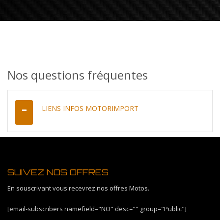
Nos questions fréquentes
LIENS INFOS MOTORIMPORT
SUIVEZ NOS OFFRES
En souscrivant vous recevrez nos offres Motos.
[email-subscribers namefield="NO" desc="" group="Public"]