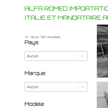
ALFA ROMEO IMPORTATIO
ITALIE ET MANDATAIRE 
13 - 18 sur 1651 résultats
Pays
Pays
Pays
Marque
Marque
Marque
Modele