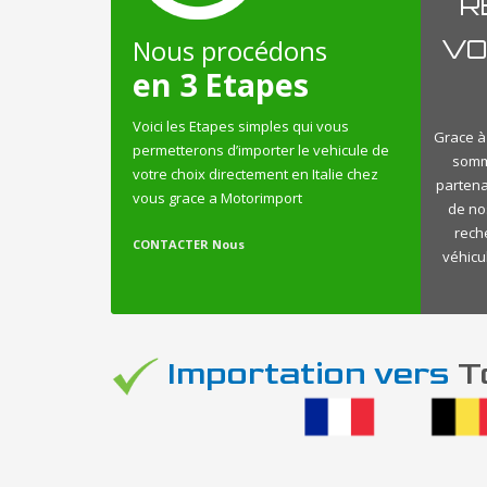
R
Nous procédons
VO
en 3 Etapes
Voici les Etapes simples qui vous
Grace à 
permetterons d’importer le vehicule de
somme
votre choix directement en Italie chez
partena
vous grace a Motorimport
de no
reche
CONTACTER Nous
véhicu
Importation vers
To