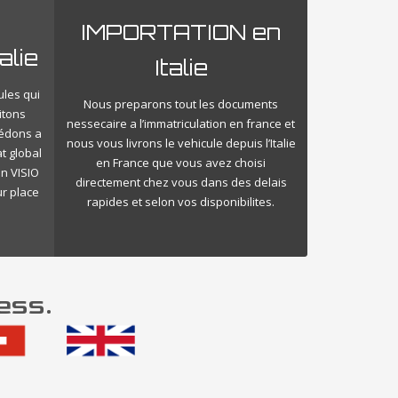
IMPORTATION en
alie
Italie
ules qui
Nous preparons tout les documents
itons
nessecaire a l’immatriculation en france et
cédons a
nous vous livrons le vehicule depuis l’Italie
t global
en France que vous avez choisi
en VISIO
directement chez vous dans des delais
ur place
rapides et selon vos disponibilites.
ess.