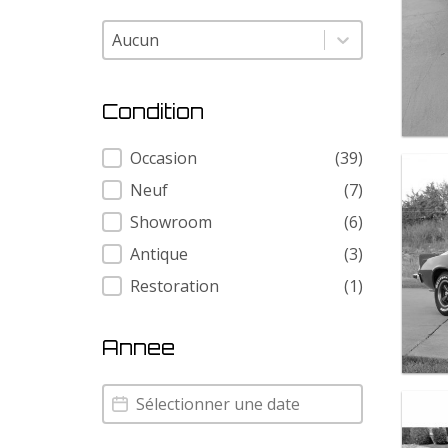
Modele
Modele
Condition
Condition
Occasion
(39)
Neuf
(7)
Showroom
(6)
Antique
(3)
Restoration
(1)
Annee
Annee
Annee