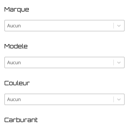
Marque
Marque
Marque
Modele
Modele
Modele
Couleur
Couleur
Couleur
Carburant