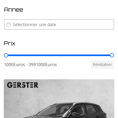
Annee
Annee
Annee
Prix
Prix
1000Euros - 3991000Euros
Réinitialiser