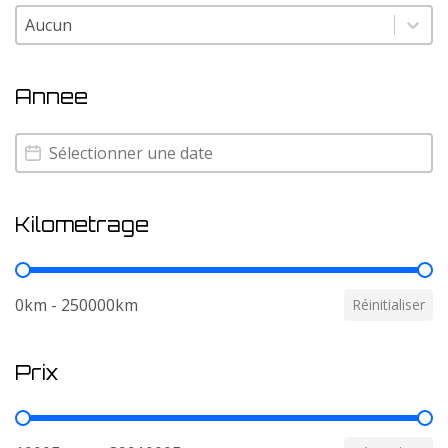
Couleur
Couleur
Annee
Annee
Annee
Kilometrage
Kilometrage
0km - 250000km
Réinitialiser
Prix
Prix