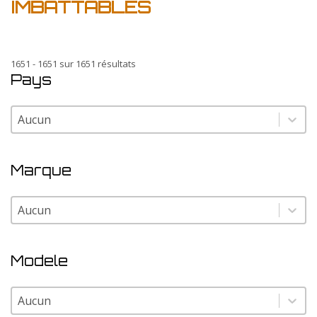
IMBATTABLES
1651 - 1651 sur 1651 résultats
Pays
Pays
Pays
Marque
Marque
Marque
Modele
Modele
Modele