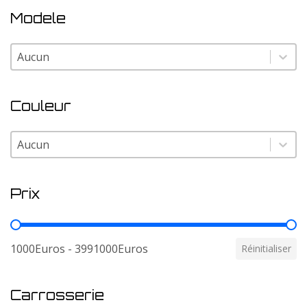
Modele
Modele
Modele
Couleur
Couleur
Couleur
Prix
Prix
1000Euros - 3991000Euros
Réinitialiser
Carrosserie