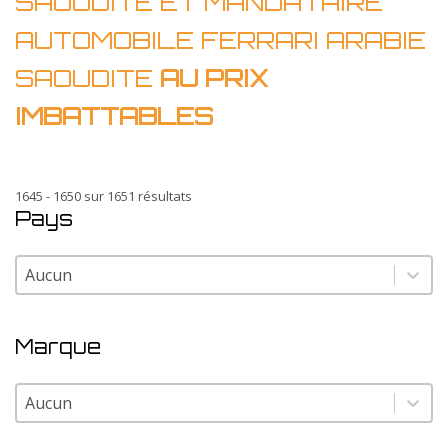
SAOUDITE ET MANDATAIRE
AUTOMOBILE FERRARI ARABIE
SAOUDITE
AU PRIX
IMBATTABLES
1645 - 1650 sur 1651 résultats
Pays
Pays
Pays
Marque
Marque
Marque