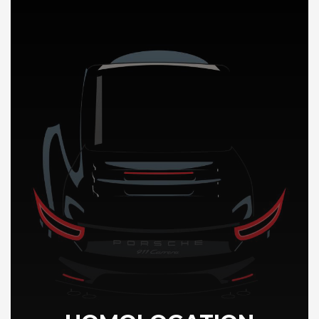
DÉCOUVREZ NOTRE IMPORTATION AUTO en Arabie Saoudite