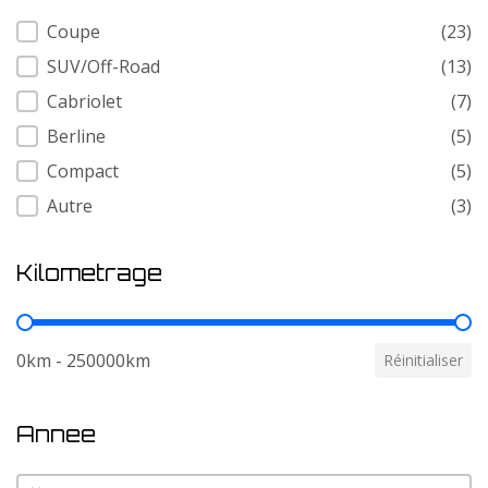
Carrosserie
Coupe
(23)
SUV/Off-Road
(13)
Cabriolet
(7)
Berline
(5)
Compact
(5)
Autre
(3)
Kilometrage
Kilometrage
0km - 250000km
Réinitialiser
Annee
Annee
Annee