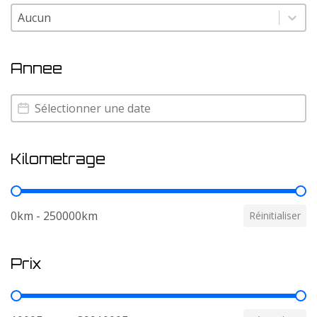
Couleur
Couleur
Annee
Annee
Annee
Kilometrage
Kilometrage
0km - 250000km
Réinitialiser
Prix
Prix