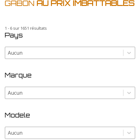
GABON
AU PRIX IMBATTABLES
1 - 6 sur 1651 résultats
Pays
Pays
Pays
Marque
Marque
Marque
Modele
Modele
Modele