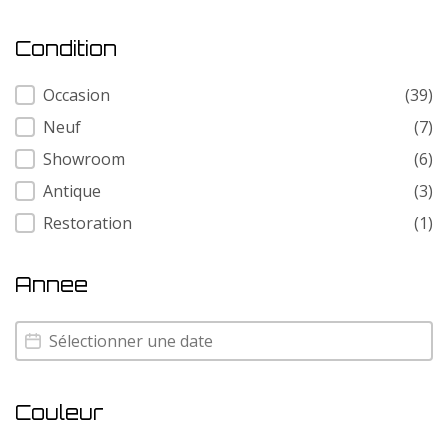
Condition
Condition
Occasion
(39)
Neuf
(7)
Showroom
(6)
Antique
(3)
Restoration
(1)
Annee
Annee
Annee
Couleur