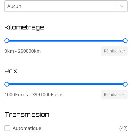
Couleur
Couleur
Kilometrage
Kilometrage
0km - 250000km
Réinitialiser
Prix
Prix
1000Euros - 3991000Euros
Réinitialiser
Transmission
Transmission
Automatique
(42)