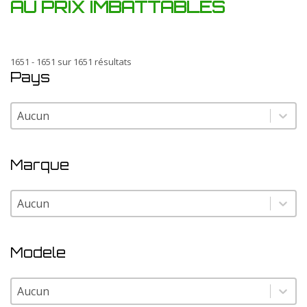
AU PRIX IMBATTABLES
1651 - 1651 sur 1651 résultats
Pays
Pays
Pays
Marque
Marque
Marque
Modele
Modele
Modele