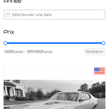
Annee
Annee
Annee
Prix
Prix
1000Euros - 3991000Euros
Réinitialiser