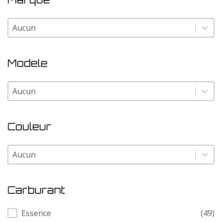
Marque
Marque
Modele
Modele
Modele
Couleur
Couleur
Couleur
Carburant
Carburant
Essence
(49)