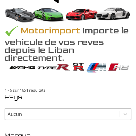
Motorimport
Importe le
vehicule de vos reves
depuis le Liban
directement.
1 - 6 sur 1651 résultats
Pays
Pays
Pays
Marque