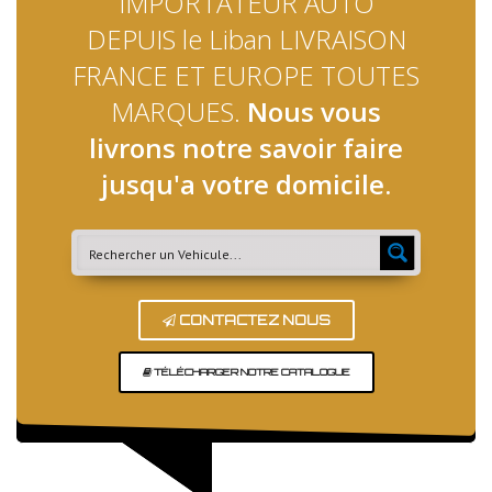
IMPORTATEUR AUTO
DEPUIS le Liban LIVRAISON
FRANCE ET EUROPE TOUTES
MARQUES.
Nous vous
livrons notre savoir faire
jusqu'a votre domicile.
CONTACTEZ NOUS
TÉLÉCHARGER NOTRE CATALOGUE