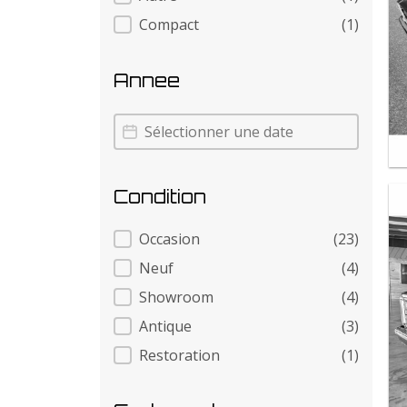
Compact
(1)
Annee
Annee
Annee
Condition
Condition
Occasion
(23)
Neuf
(4)
Showroom
(4)
Antique
(3)
Restoration
(1)