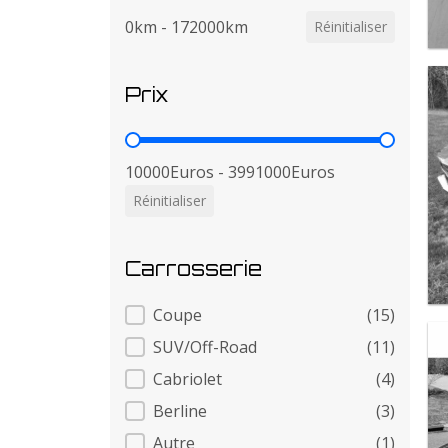
0km - 172000km
Réinitialiser
Prix
Prix
10000Euros - 3991000Euros
Réinitialiser
Carrosserie
Carrosserie
Coupe
(15)
SUV/Off-Road
(11)
Cabriolet
(4)
Berline
(3)
Autre
(1)