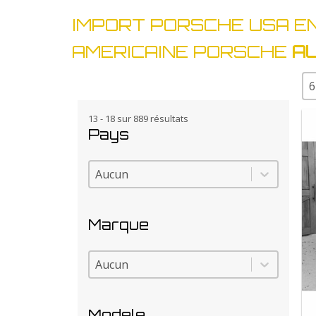
IMPORT PORSCHE USA E
AMERICAINE PORSCHE
AU
Sé
13 - 18 sur 889 résultats
Pays
Pays
Pays
Marque
Marque
Marque
Modele