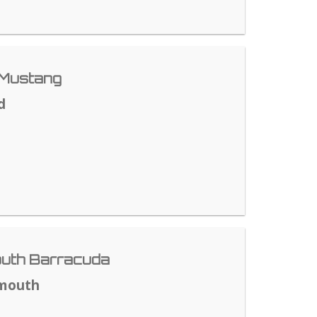
 Mustang
d
outh Barracuda
ymouth