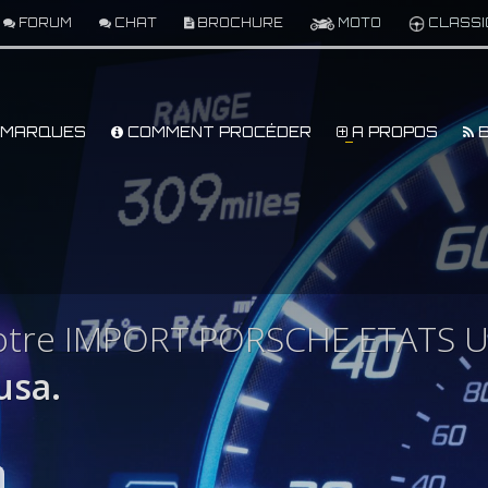
FORUM
CHAT
BROCHURE
MOTO
CLASSI
MARQUES
COMMENT PROCÉDER
A PROPOS
B
votre IMPORT PORSCHE ETATS U
usa.