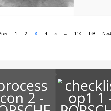
Prev
1
2
3
4
5
…
148
149
Nex