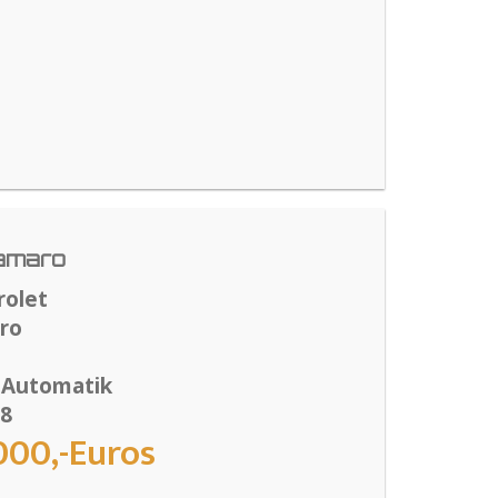
amaro
rolet
ro
 Automatik
18
000,-Euros