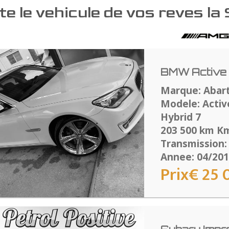
e le vehicule de vos reves la
BMW Active 
Marque: Abar
Modele: Activ
Hybrid 7
203 500 km K
Transmission:
Annee: 04/20
Prix€ 25 