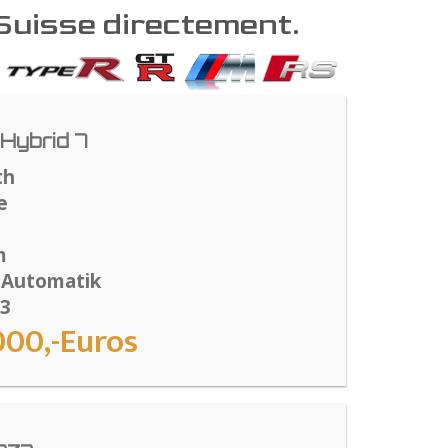
 Suisse directement.
Hybrid 7
th
e
m
 Automatik
13
000,-Euros