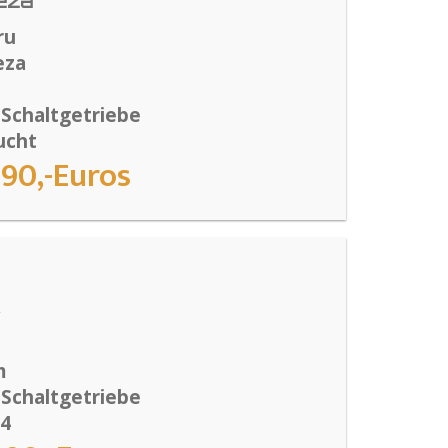
eza
ru
eza
 Schaltgetriebe
ucht
990,-Euros
m
 Schaltgetriebe
14