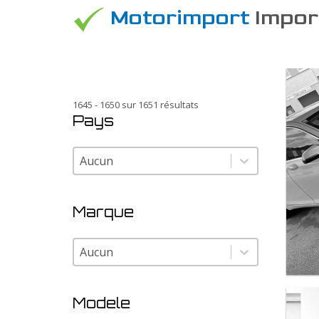
Motorimport
Import
1645 - 1650 sur 1651 résultats
Pays
Pays
Pays
Marque
Marque
Marque
Modele