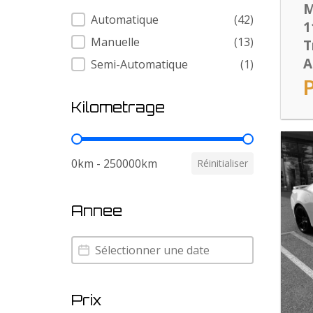
M
Transmission
Automatique
(42)
1
Manuelle
(13)
T
A
Semi-Automatique
(1)
Kilometrage
Kilometrage
0km - 250000km
Réinitialiser
Annee
Annee
Annee
Prix