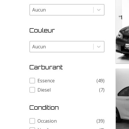
Modele
Modele
Couleur
Couleur
Couleur
Carburant
Carburant
Essence
(49)
Diesel
(7)
Condition
Condition
Occasion
(39)