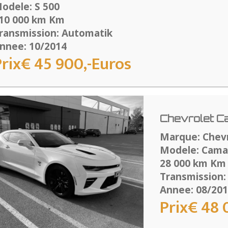
odele: S 500
10 000 km Km
ransmission: Automatik
nnee: 10/2014
Prix€ 45 900,-Euros
Chevrolet C
Marque: Chev
Modele: Cama
28 000 km Km
Transmission:
Annee: 08/20
Prix€ 48 