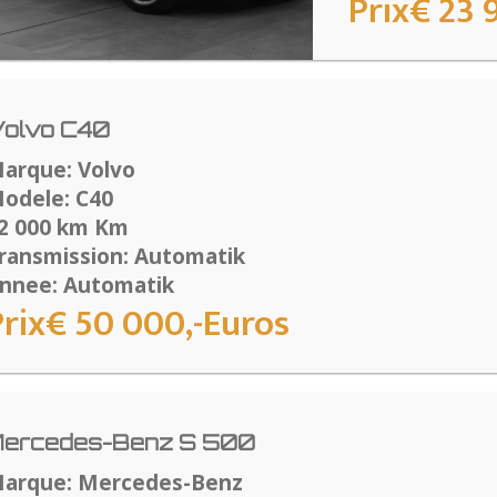
Prix€ 23 
olvo C40
arque: Volvo
odele: C40
2 000 km Km
ransmission: Automatik
nnee: Automatik
Prix€ 50 000,-Euros
ercedes-Benz S 500
arque: Mercedes-Benz