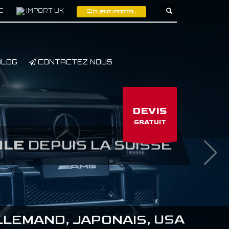
C
IMPORT UK
CLIENT/PORTAL
×
LOG
CONTACTEZ NOUS
DEVIS
GRATUIT
ILE
DEPUIS LA SUISSE
LEMAND, JAPONAIS, USA