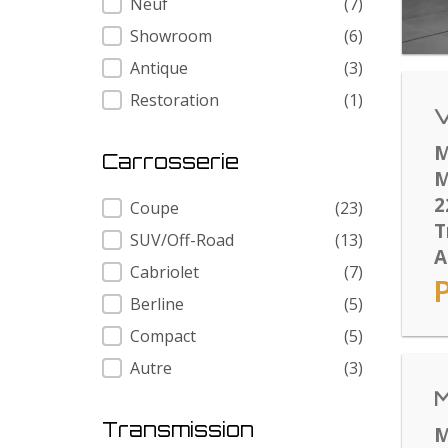
Neuf
(7)
Showroom
(6)
Antique
(3)
Restoration
(1)
V
M
Carrosserie
M
2
Carrosserie
Coupe
(23)
T
SUV/Off-Road
(13)
A
Cabriolet
(7)
Berline
(5)
Compact
(5)
Autre
(3)
M
Transmission
M