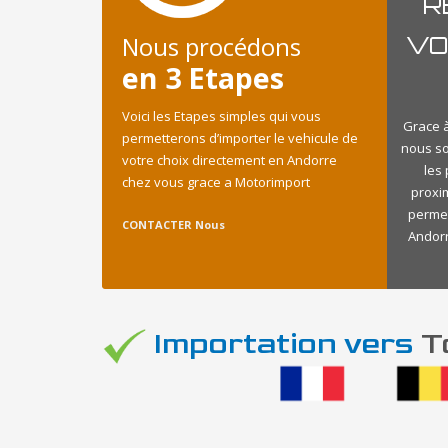
R
Nous procédons
VO
en 3 Etapes
Voici les Etapes simples qui vous
Grace à
permetterons d’importer le vehicule de
nous s
votre choix directement en Andorre
les
chez vous grace a Motorimport
proxi
permet
CONTACTER Nous
Andorr
Importation vers
To