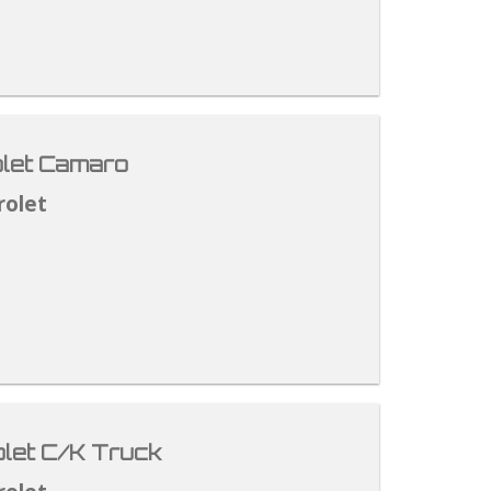
let Camaro
rolet
let C/K Truck