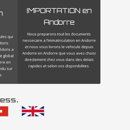
IMPORTATION en
n
Andorre
Nous preparons tout les documents
ules qui
nessecaire a l’immatriculation en Andorre
itons
et nous vous livrons le vehicule depuis
cédons a
Andorre en Andorre que vous avez choisi
t global
directement chez vous dans des delais
rre en
rapides et selon vos disponibilites.
endu sur
e.
ess.