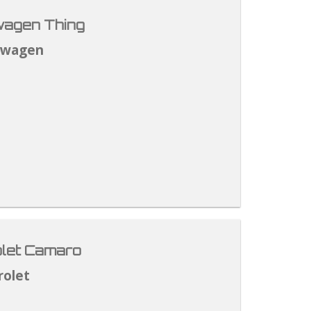
agen Thing
swagen
let Camaro
rolet