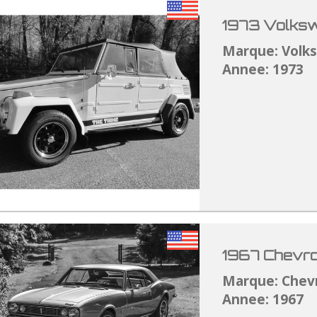
1973 Volksw
Marque: Volk
Annee: 1973
1967 Chevro
Marque: Chev
Annee: 1967