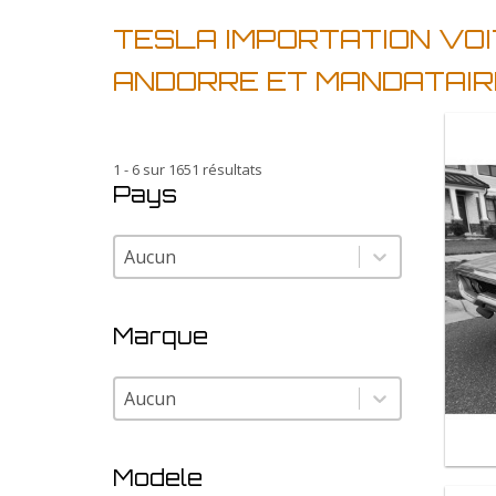
TESLA IMPORTATION VO
ANDORRE ET MANDATAIR
1 - 6 sur 1651 résultats
Pays
Pays
Pays
Marque
Marque
Marque
Modele