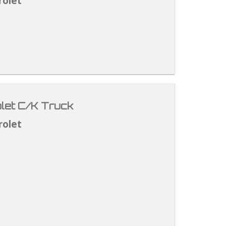
rolet
let C/K Truck
rolet