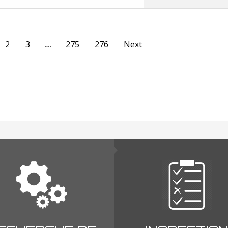
2
3
…
275
276
Next