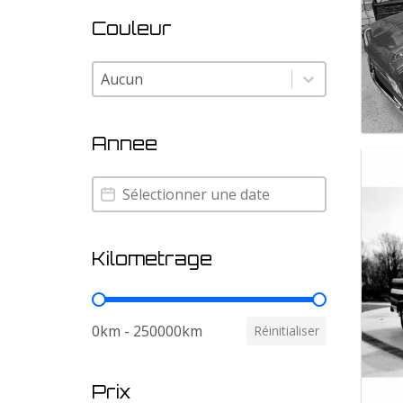
Couleur
Couleur
Couleur
Annee
Annee
Annee
Kilometrage
Kilometrage
0km - 250000km
Réinitialiser
Prix