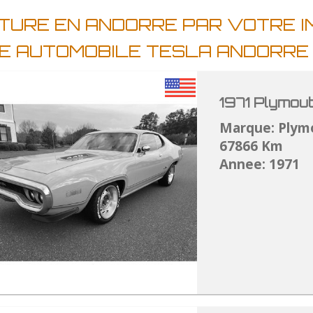
ITURE EN ANDORRE PAR VOTRE 
E AUTOMOBILE TESLA ANDORR
1971 Plymou
Marque: Plym
67866 Km
Annee: 1971