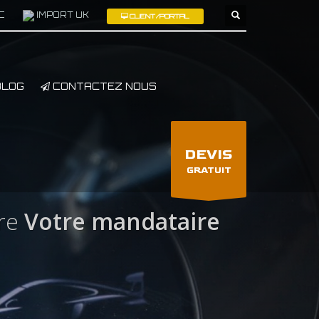
C
IMPORT UK
CLIENT/PORTAL
×
LOG
CONTACTEZ NOUS
DEVIS
GRATUIT
re
Votre mandataire