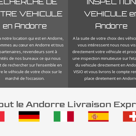
ECHERCHE DE
INSPECTION
TRE VEHICULE
VEHICULE e
en Andorre
Andorre
 notre location qui est en Andorre,
A la suite de votre choix des véhic
ommes au cœur en Andorre et tous
vous intéressent nous nous vis
 partenaires, revendeurs sont à
directement votre véhicule et pro
mités de nos bureaux ce qui nous
une inspection minutieuse sur l’eta
 de rechercher sur l’ensemble en
du vehicule directement en Ando
e le véhicule de votre choix sur le
VISIO et vous livrons le compte r
marché de l’occasion.
place diretement en Andorr
ut le Andorre Livraison Expr