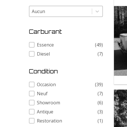
Modele
Modele
Carburant
Carburant
Essence
(49)
Diesel
(7)
Condition
Condition
Occasion
(39)
Neuf
(7)
Showroom
(6)
Antique
(3)
Restoration
(1)