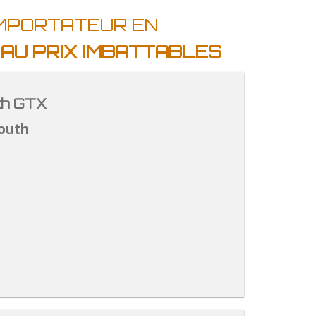
IMPORTATEUR EN
E
AU PRIX IMBATTABLES
th GTX
outh