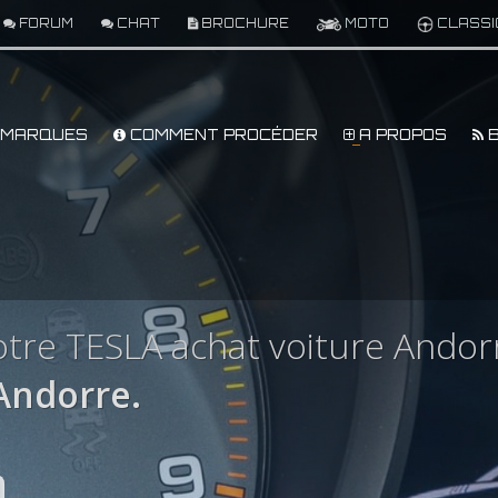
FORUM
CHAT
BROCHURE
MOTO
CLASSI
MARQUES
COMMENT PROCÉDER
A PROPOS
B
tre TESLA achat voiture Andor
Andorre.