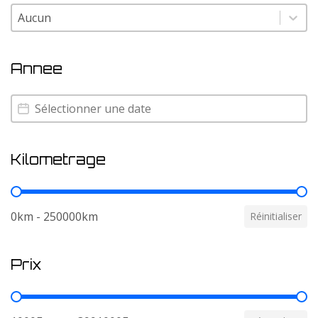
Couleur
Couleur
Annee
Annee
Annee
Kilometrage
Kilometrage
0km - 250000km
Réinitialiser
Prix
Prix