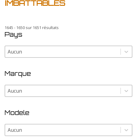
IMBATTABLES
1645 - 1650 sur 1651 résultats
Pays
Pays
Pays
Marque
Marque
Marque
Modele
Modele
Modele