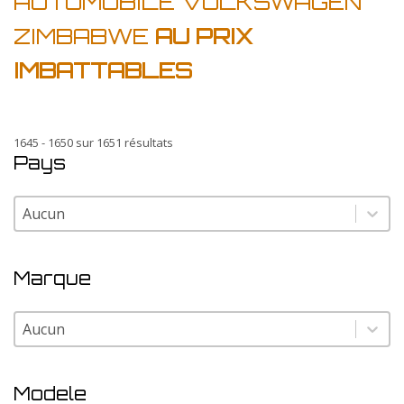
AUTOMOBILE VOLKSWAGEN
ZIMBABWE
AU PRIX
IMBATTABLES
1645 - 1650 sur 1651 résultats
Pays
Pays
Pays
Marque
Marque
Marque
Modele