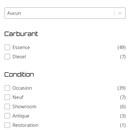
Modele
Modele
Carburant
Carburant
Essence
(49)
Diesel
(7)
Condition
Condition
Occasion
(39)
Neuf
(7)
Showroom
(6)
Antique
(3)
Restoration
(1)