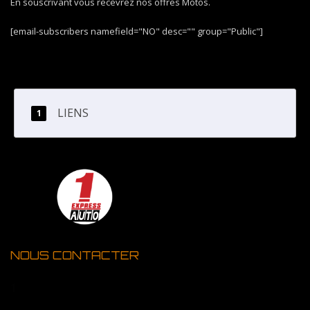
En souscrivant vous recevrez nos offres Motos.
[email-subscribers namefield="NO" desc="" group="Public"]
LIENS
NOUS CONTACTER
1