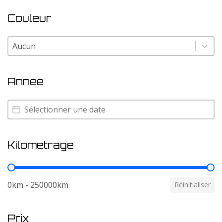
Couleur
Couleur
Couleur
Annee
Annee
Annee
Kilometrage
Kilometrage
0km - 250000km
Réinitialiser
Prix