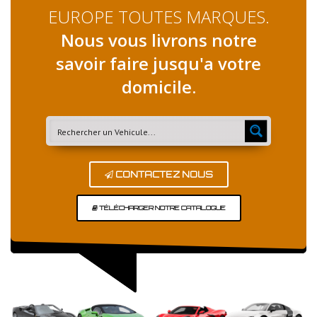
EUROPE TOUTES MARQUES.
Nous vous livrons notre
savoir faire jusqu'a votre
domicile.
CONTACTEZ NOUS
TÉLÉCHARGER NOTRE CATALOGUE