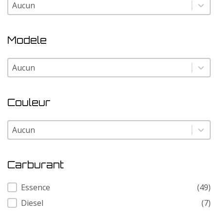
Marque
Marque
Modele
Modele
Modele
Couleur
Couleur
Couleur
Carburant
Carburant
Essence
(49)
Diesel
(7)