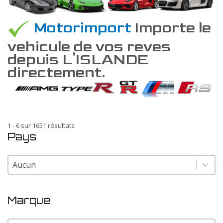
Motorimport
Importe le
vehicule de vos reves
depuis L'ISLANDE
directement.
1 - 6 sur 1651 résultats
Pays
Pays
Pays
Marque