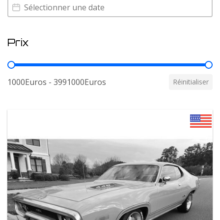
Annee
Annee
Prix
Prix
1000Euros - 3991000Euros
Réinitialiser