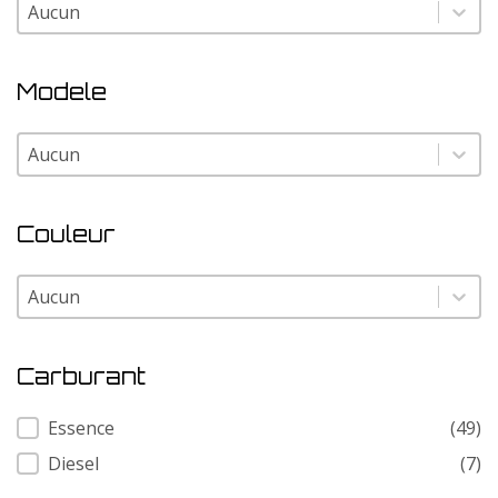
Marque
Marque
Modele
Modele
Modele
Couleur
Couleur
Couleur
Carburant
Carburant
Essence
(49)
Diesel
(7)