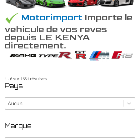
Motorimport
Importe le
vehicule de vos reves
depuis LE KENYA
directement.
1 - 6 sur 1651 résultats
Pays
Pays
Pays
Marque