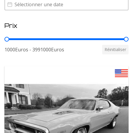
Annee
Annee
Prix
Prix
1000Euros - 3991000Euros
Réinitialiser