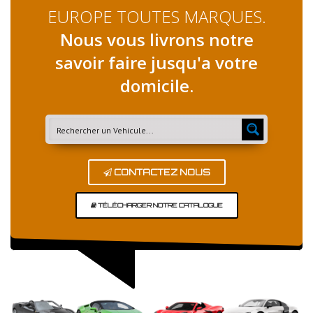
EUROPE TOUTES MARQUES.
Nous vous livrons notre
savoir faire jusqu'a votre
domicile.
CONTACTEZ NOUS
TÉLÉCHARGER NOTRE CATALOGUE