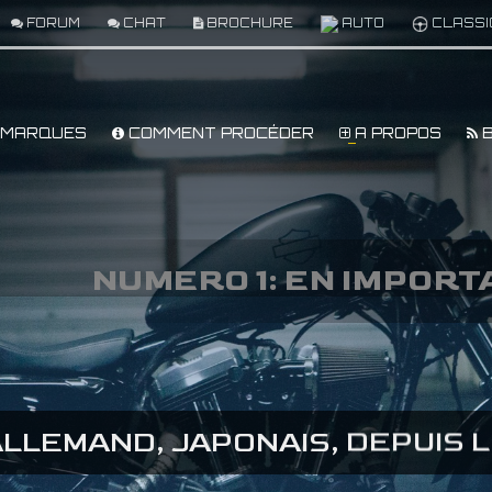
FORUM
CHAT
BROCHURE
AUTO
CLASSI
MARQUES
COMMENT PROCÉDER
A PROPOS
B
ANCE ENTIERE ET EUROPE
A
ISON EFFICACE DEPUIS LES ET