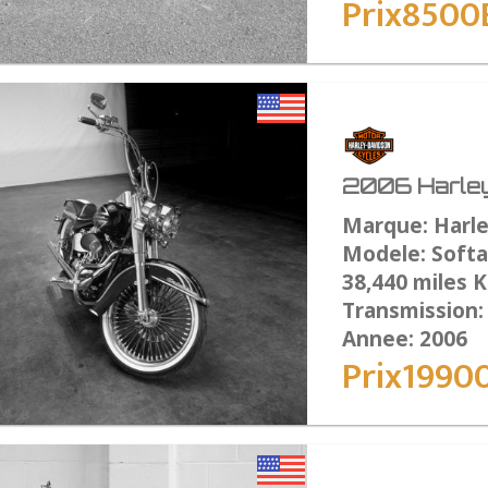
Prix8500
2006 Harley
Marque: Harl
Modele: Softai
38,440 miles 
Transmission
Annee: 2006
Prix1990