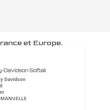
France et Europe.
-Davidson Softail
ey Davidson
l
Km
: MANUELLE