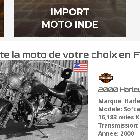
IMPORT
MOTO INDE
e la moto de votre choix en 
2000 Harley
Marque: Harl
Modele: Softai
16,183 miles 
Transmission
Annee: 2000