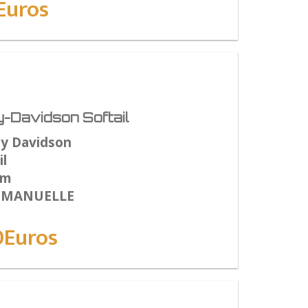
Euros
-Davidson Softail
ey Davidson
l
Km
: MANUELLE
0Euros