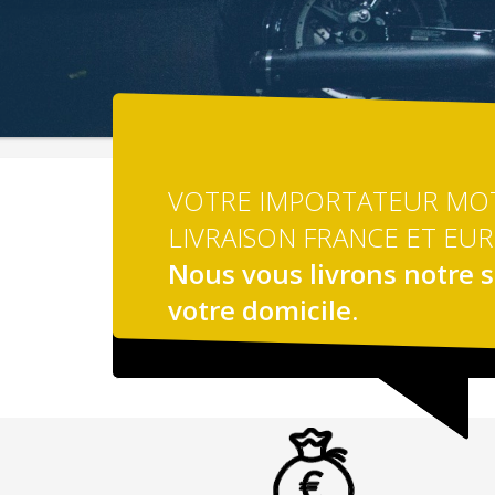
TS
VOTRE IMPORTATEUR MOT
LIVRAISON FRANCE ET EU
Nous vous livrons notre s
votre domicile.