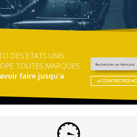
O DES ETATS UNIS
ROPE TOUTES MARQUES.
avoir faire jusqu'a
CONTACTEZ N