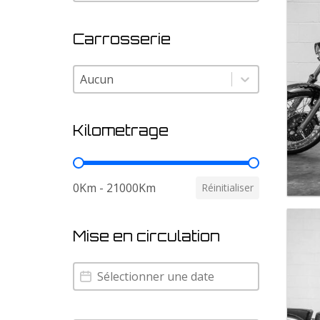
Carrosserie
Carrosserie
Carrosserie
Kilometrage
Kilometrage
0Km - 21000Km
Réinitialiser
Mise en circulation
Mise en circulation
Mise en circulation