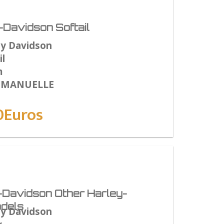
Davidson Softail
ey Davidson
l
m
: MANUELLE
0Euros
-Davidson Other Harley-
dels
ey Davidson