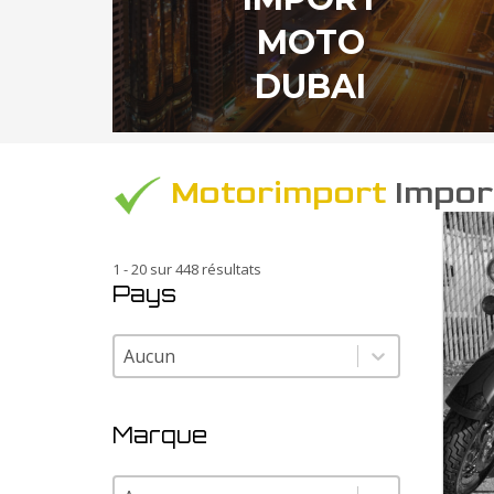
MOTO
DUBAI
Motorimport
Import
1 - 20 sur 448 résultats
Pays
Pays
Pays
Marque
Marque
Marque