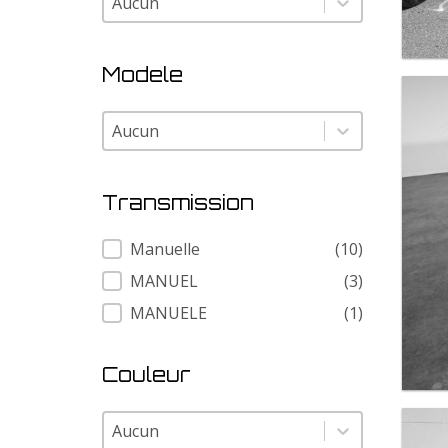
Modele
Modele
Modele
Transmission
Transmission
Manuelle
(10)
MANUEL
(3)
MANUELE
(1)
Couleur
Couleur
Couleur