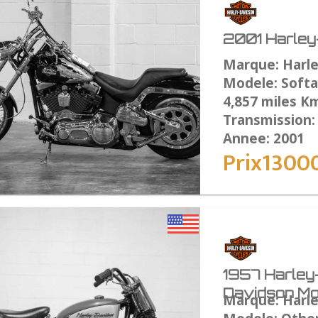
2001 Harley-
Marque: Harl
Modele: Softai
4,857 miles K
Transmission
Annee: 2001
Prix1300
1957 Harley
Davidson Mo
Marque: Harl