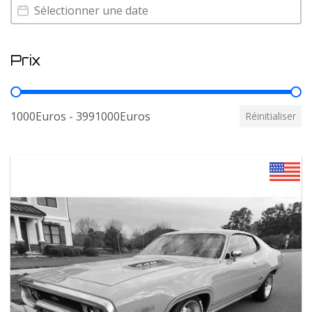
Annee
Annee
Prix
Prix
1000Euros - 3991000Euros
Réinitialiser