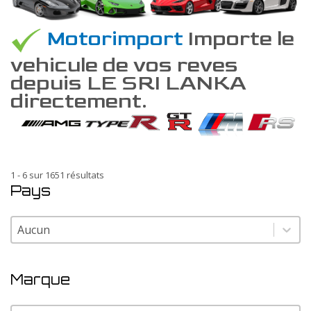
Motorimport
Importe le
vehicule de vos reves
depuis LE SRI LANKA
directement.
1 - 6 sur 1651 résultats
Pays
Pays
Pays
Marque