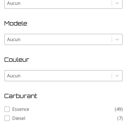
Marque
Marque
Modele
Modele
Modele
Couleur
Couleur
Couleur
Carburant
Carburant
Essence
(49)
Diesel
(7)