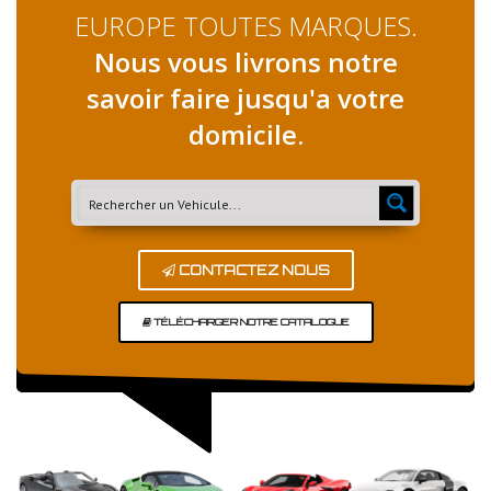
EUROPE TOUTES MARQUES.
Nous vous livrons notre
savoir faire jusqu'a votre
domicile.
CONTACTEZ NOUS
TÉLÉCHARGER NOTRE CATALOGUE