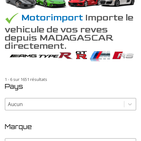
Motorimport
Importe le
vehicule de vos reves
depuis MADAGASCAR
directement.
1 - 6 sur 1651 résultats
Pays
Pays
Pays
Marque