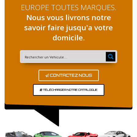
EUROPE TOUTES MARQUES.
Nous vous livrons notre
savoir faire jusqu'a votre
domicile.
CONTACTEZ NOUS
TÉLÉCHARGER NOTRE CATALOGUE