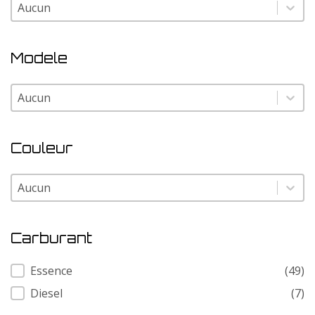
Marque
Marque
Modele
Modele
Modele
Couleur
Couleur
Couleur
Carburant
Carburant
Essence
(49)
Diesel
(7)