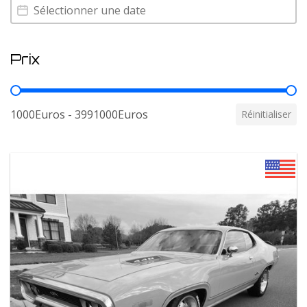
Annee
Annee
Prix
Prix
1000Euros - 3991000Euros
Réinitialiser