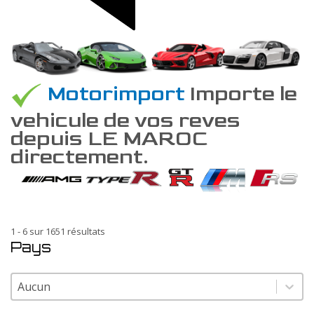
Motorimport
Importe le
vehicule de vos reves
depuis LE MAROC
directement.
1 - 6 sur 1651 résultats
Pays
Pays
Pays