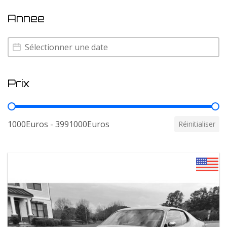
Annee
Annee
Annee
Prix
Prix
1000Euros - 3991000Euros
Réinitialiser