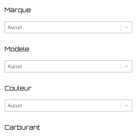
Marque
Marque
Marque
Modele
Modele
Modele
Couleur
Couleur
Couleur
Carburant