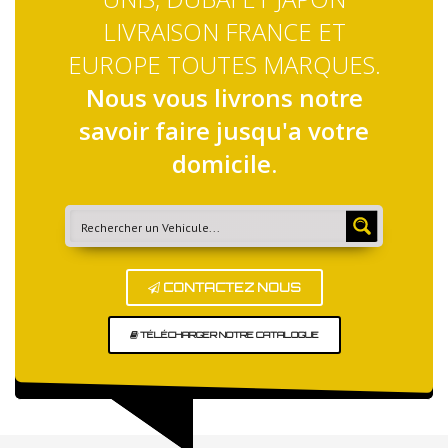
LIVRAISON FRANCE ET
EUROPE TOUTES MARQUES.
Nous vous livrons notre
savoir faire jusqu'a votre
domicile.
CONTACTEZ NOUS
TÉLÉCHARGER NOTRE CATALOGUE