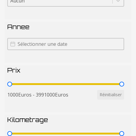
Annee
Annee
Annee
Prix
Prix
1000Euros - 3991000Euros
Réinitialiser
Kilometrage
Kilometrage