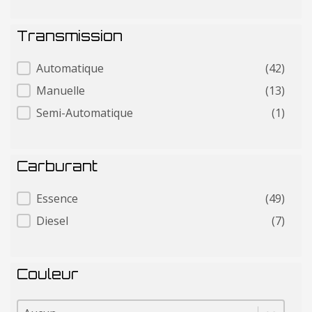
Transmission
Transmission
Automatique
(42)
Manuelle
(13)
Semi-Automatique
(1)
Carburant
Carburant
Essence
(49)
Diesel
(7)
Couleur
Couleur
Couleur