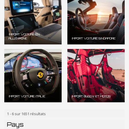
IMPORT VOITURE EN
ALLEMAGNE
IMPORT VOITURE SINGAPORE
IMPORT VOITURE ITALIE
IMPORT BUGGY ET MOTOS
1 - 6 sur 1651 résultats
Pays