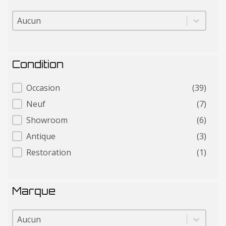
Pays
Pays
Condition
Condition
Occasion
(39)
Neuf
(7)
Showroom
(6)
Antique
(3)
Restoration
(1)
Marque
Marque
Marque