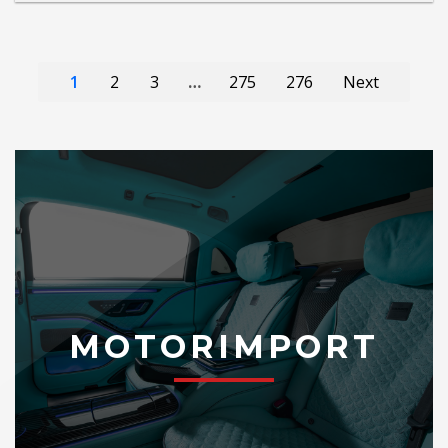
1
2
3
…
275
276
Next
MOTORIMPORT