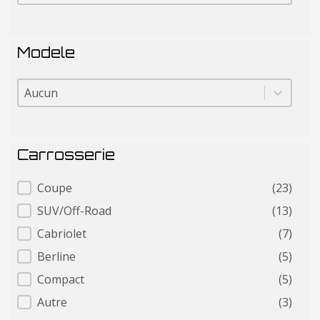
Modele
Modele
Modele
Carrosserie
Carrosserie
Coupe
(23)
SUV/Off-Road
(13)
Cabriolet
(7)
Berline
(5)
Compact
(5)
Autre
(3)