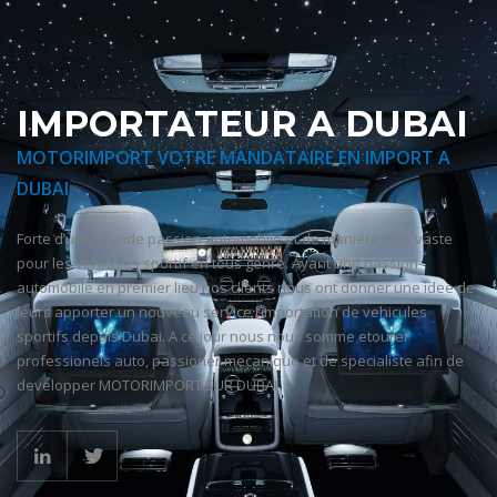
IMPORTATEUR A DUBAI
MOTORIMPORT VOTRE MANDATAIRE EN IMPORT A
DUBAI
Forte d’une grande passion automobile et de maniere plus vaste
pour les vehicules sportif en tous genre. Ayant une passion
automobile en premier lieu nos clients nous ont donner une idee de
leurs apporter un nouveau service l’importation de vehicules
sportifs depuis Dubai. A ce jour nous nous somme etourer
professionels auto, passioner mecanique et de specialiste afin de
developper MOTORIMPORT SUR DUBAI