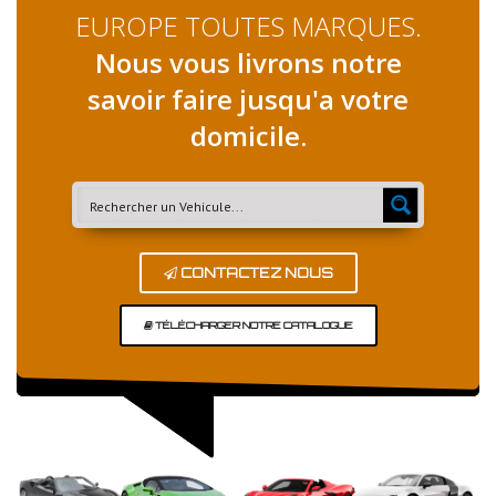
EUROPE TOUTES MARQUES.
Nous vous livrons notre
savoir faire jusqu'a votre
domicile.
CONTACTEZ NOUS
TÉLÉCHARGER NOTRE CATALOGUE