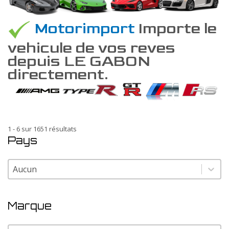
Motorimport
Importe le
vehicule de vos reves
depuis LE GABON
directement.
1 - 6 sur 1651 résultats
Pays
Pays
Pays
Marque