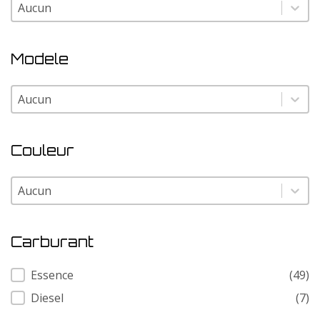
Marque
Marque
Modele
Modele
Modele
Couleur
Couleur
Couleur
Carburant
Carburant
Essence
(49)
Diesel
(7)