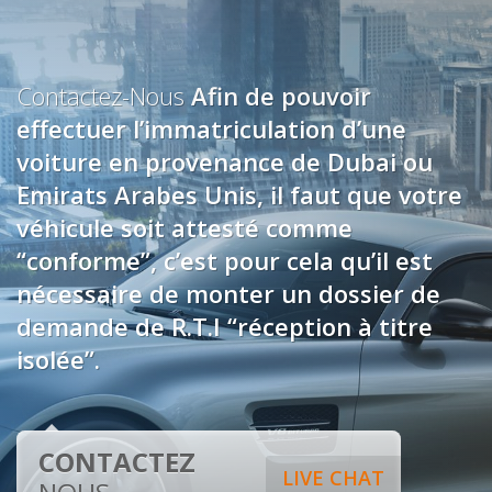
Contactez-Nous
Afin de pouvoir
effectuer l’immatriculation d’une
voiture en provenance de Dubai ou
Emirats Arabes Unis, il faut que votre
véhicule soit attesté comme
“conforme”, c’est pour cela qu’il est
nécessaire de monter un dossier de
demande de R.T.I “réception à titre
isolée”.
CONTACTEZ
LIVE CHAT