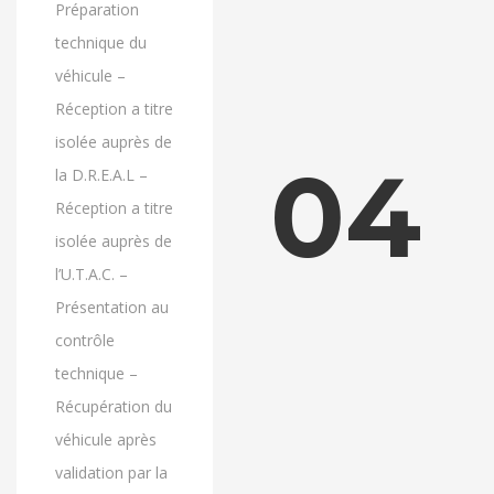
Préparation
technique du
véhicule –
Réception a titre
isolée auprès de
04
la D.R.E.A.L –
Réception a titre
isolée auprès de
l’U.T.A.C. –
Présentation au
contrôle
technique –
Récupération du
véhicule après
validation par la