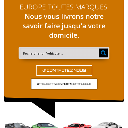
EUROPE TOUTES MARQUES.
Nous vous livrons notre
savoir faire jusqu'a votre
domicile.
CONTACTEZ NOUS
TÉLÉCHARGER NOTRE CATALOGUE