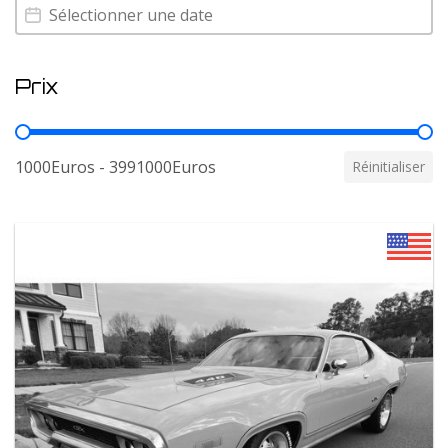
Annee
Annee
Prix
Prix
1000Euros - 3991000Euros
Réinitialiser