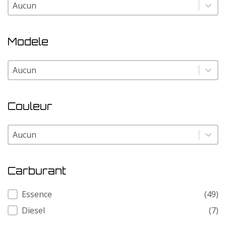
Marque
Marque
Modele
Modele
Modele
Couleur
Couleur
Couleur
Carburant
Carburant
Essence
(49)
Diesel
(7)