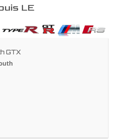
epuis LE
th GTX
outh