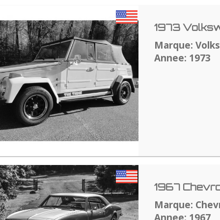
1973 Volksw
Marque: Volk
Annee: 1973
1967 Chevro
Marque: Chev
Annee: 1967