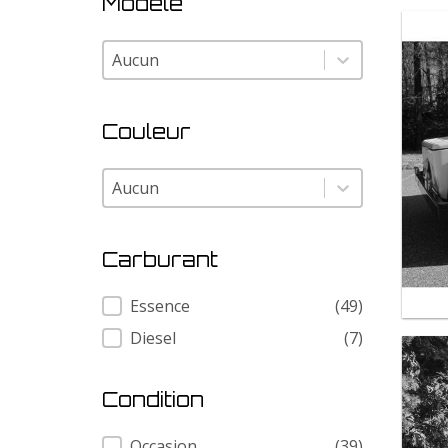
Modele
Modele
Modele
Couleur
Couleur
Couleur
Carburant
Carburant
Essence
(49)
Diesel
(7)
Condition
Condition
Occasion
(39)