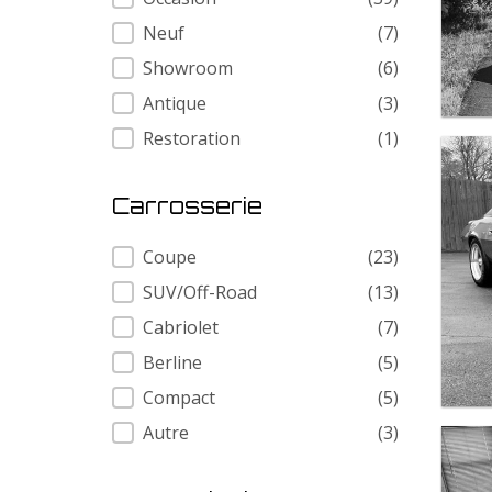
Neuf
(7)
Showroom
(6)
Antique
(3)
Restoration
(1)
Carrosserie
Carrosserie
Coupe
(23)
SUV/Off-Road
(13)
Cabriolet
(7)
Berline
(5)
Compact
(5)
Autre
(3)