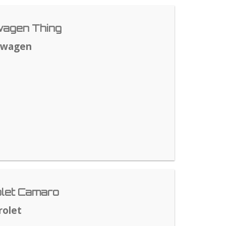
agen Thing
swagen
let Camaro
rolet