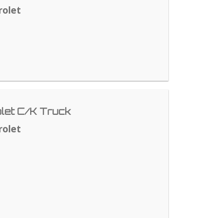
rolet
let C/K Truck
rolet