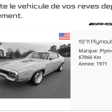
e le vehicule de vos reves d
ment.
1971 Plymou
Marque: Plym
67866 Km
Annee: 1971