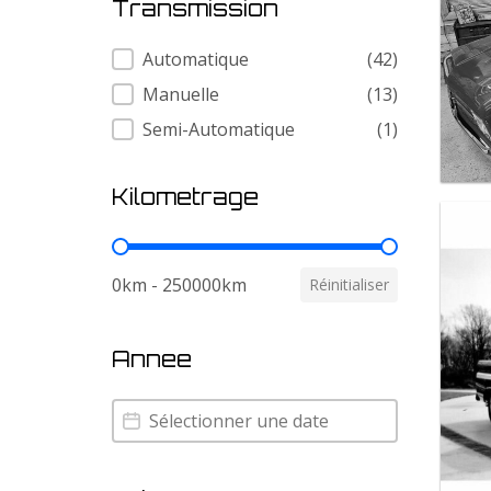
Transmission
Transmission
Automatique
(42)
Manuelle
(13)
Semi-Automatique
(1)
Kilometrage
Kilometrage
0km - 250000km
Réinitialiser
Annee
Annee
Annee