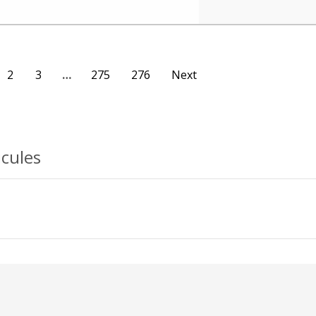
2
3
…
275
276
Next
icules