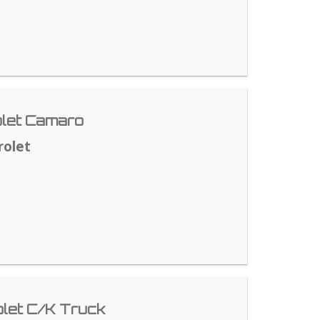
let Camaro
rolet
let C/K Truck