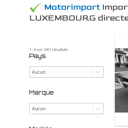
Motorimport
Import
LUXEMBOURG directe
1 - 6 sur 1651 résultats
Pays
Pays
Pays
Marque
Marque
Marque