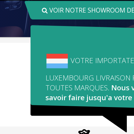
VOIR NOTRE SHOWROOM DE
VOTRE IMPORTATE
LUXEMBOURG LIVRAISON 
TOUTES MARQUES.
Nous v
savoir faire jusqu'a votre