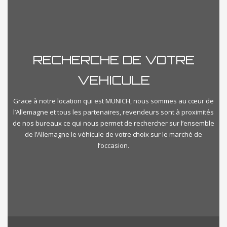
Manuelle
Kilometrage
RECHERCHE DE VOTRE
Km500
Km350000
VEHICULE
Prix
Grace à notre location qui est MUNICH, nous sommes au cœur de
l’Allemagne et tous les partenaires, revendeurs sont à proximités
de nos bureaux ce qui nous permet de rechercher sur l’ensemble
€500
€1000000
de l’Allemagne le véhicule de votre choix sur le marché de
l’occasion.
importallemagne-categories
Select