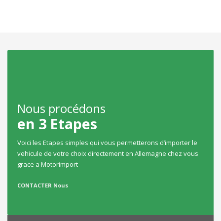
Date de mise en circulation
Carroserie
Nous procédons
4X4
en 3 Etapes
Berline
Voici les Etapes simples qui vous permetterons d’importer le
Coupé
vehicule de votre choix directement en Allemagne chez vous
grace a Motorimport
Cabriolet
CONTACTER Nous
Transmission
Automatique