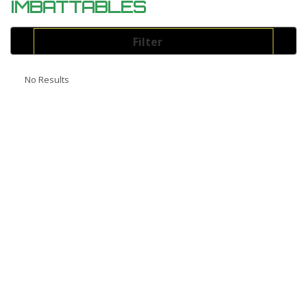
IMBATTABLES
Filter
Energie
No Results
Select
Couleur
Select
Marque
Select