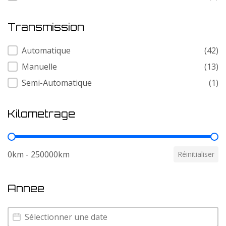
Transmission
Transmission
Automatique
(42)
Manuelle
(13)
Semi-Automatique
(1)
Kilometrage
Kilometrage
0km - 250000km
Réinitialiser
Annee
Annee
Annee