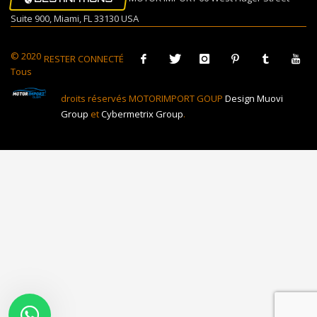
Suite 900, Miami, FL 33130 USA
© 2020
RESTER CONNECTÉ
Tous
droits réservés MOTORIMPORT GOUP
Design Muovi
Group
et
Cybermetrix Group
.