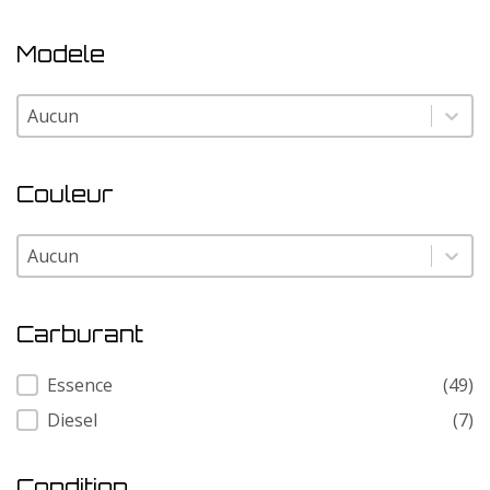
Modele
Modele
Modele
Couleur
Couleur
Couleur
Carburant
Carburant
Essence
(49)
Diesel
(7)
Condition