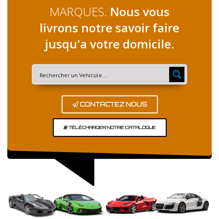
MARQUES.
Nous vous
livrons notre savoir faire
jusqu'a votre domicile.
CONTACTEZ NOUS
TÉLÉCHARGER NOTRE CATALOGUE