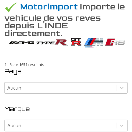
Motorimport
Importe le
vehicule de vos reves
depuis L'INDE
directement.
1 - 6 sur 1651 résultats
Pays
Pays
Pays
Marque
Marque
Marque