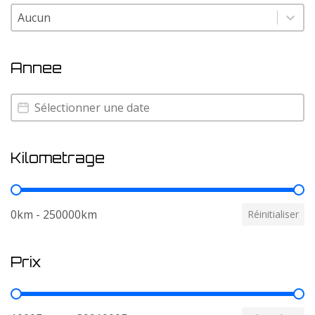
Couleur
Couleur
Annee
Annee
Annee
Kilometrage
Kilometrage
0km - 250000km
Réinitialiser
Prix
Prix