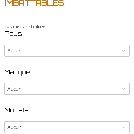
IMBATTABLES
1 - 6 sur 1651 résultats
Pays
Pays
Pays
Marque
Marque
Marque
Modele
Modele
Modele