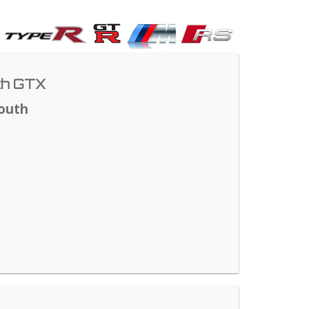
th GTX
outh