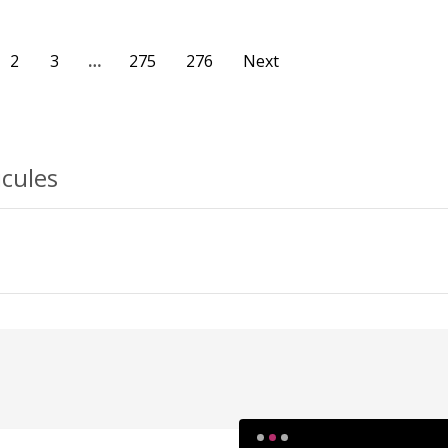
2
3
…
275
276
Next
icules