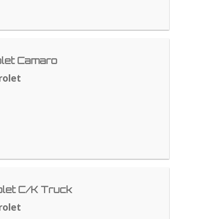
let Camaro
rolet
let C/K Truck
rolet