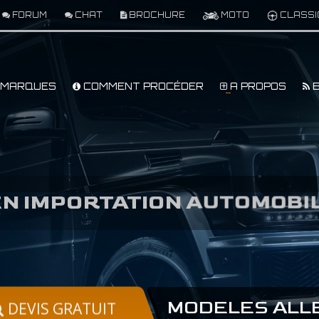
FORUM
CHAT
BROCHURE
MOTO
CLASSI
MARQUES
COMMENT PROCÉDER
A PROPOS
B
EN IMPORTATION AUTOMOBI
MODELES ALLE
DEVIS GRATUIT