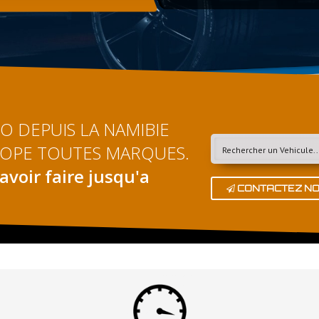
 DEPUIS LA NAMIBIE
ROPE TOUTES MARQUES.
avoir faire jusqu'a
CONTACTEZ N