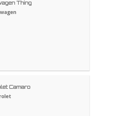
agen Thing
swagen
let Camaro
rolet