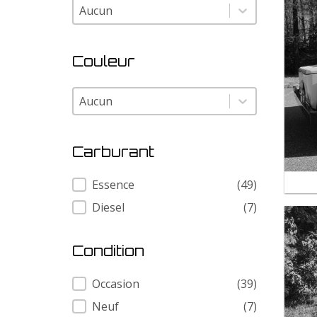
Modele
Modele
Couleur
Couleur
Couleur
Carburant
Carburant
Essence
(49)
Diesel
(7)
Condition
Condition
Occasion
(39)
Neuf
(7)