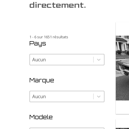
directement.
1 - 6 sur 1651 résultats
Pays
Pays
Pays
Marque
Marque
Marque
Modele