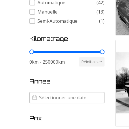
Transmission
Automatique
(42)
Manuelle
(13)
Semi-Automatique
(1)
Kilometrage
Kilometrage
0km - 250000km
Réinitialiser
Annee
Annee
Annee
Prix