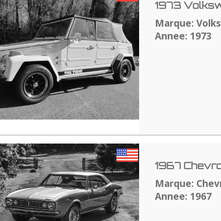
1973 Volksw
Marque: Volk
Annee: 1973
1967 Chevro
Marque: Chev
Annee: 1967