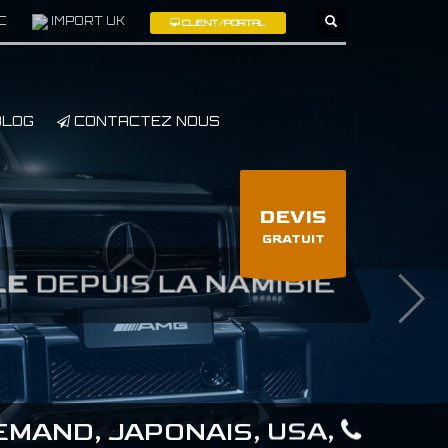
C
IMPORT UK
CLIENT/PORTAL
×
LOG
CONTACTEZ NOUS
DEVIS
GRATUIT
LE
DEPUIS LA NAMIBIE
MAND, JAPONAIS, USA,