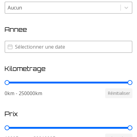
Couleur
Couleur
Annee
Annee
Annee
Kilometrage
Kilometrage
0km - 250000km
Réinitialiser
Prix
Prix