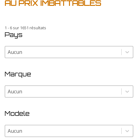
AU PRIX IMBATTABLES
1 - 6 sur 1651 résultats
Pays
Pays
Pays
Marque
Marque
Marque
Modele
Modele
Modele