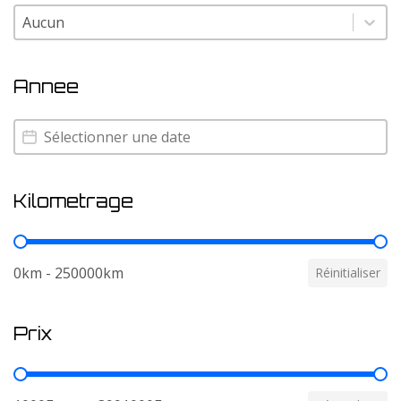
Couleur
Couleur
Annee
Annee
Annee
Kilometrage
Kilometrage
0km - 250000km
Réinitialiser
Prix
Prix