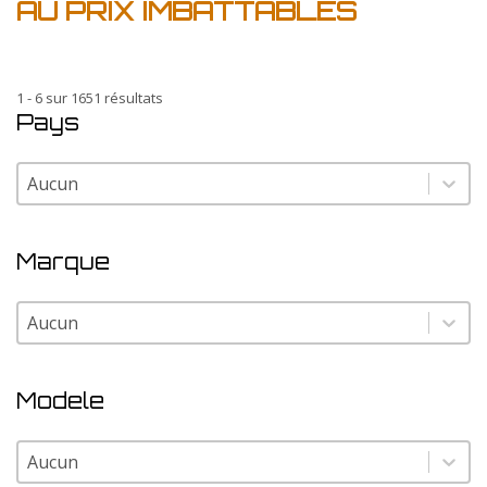
AU PRIX IMBATTABLES
1 - 6 sur 1651 résultats
Pays
Pays
Pays
Marque
Marque
Marque
Modele
Modele
Modele