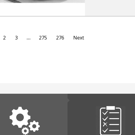
2
3
…
275
276
Next