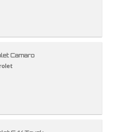
let Camaro
rolet