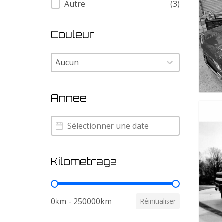
Autre
(3)
Couleur
Couleur
Couleur
Annee
Annee
Annee
Kilometrage
Kilometrage
0km - 250000km
Réinitialiser