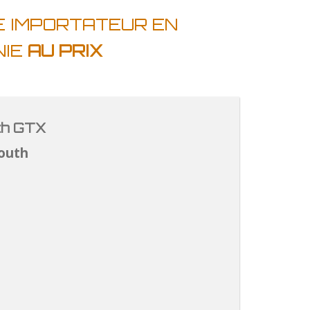
E IMPORTATEUR EN
NIE
AU PRIX
th GTX
outh