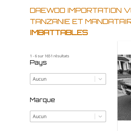
DAEWOO IMPORTATION V
TANZANIE ET MANDATAI
IMBATTABLES
1 - 6 sur 1651 résultats
Pays
Pays
Pays
Marque
Marque
Marque