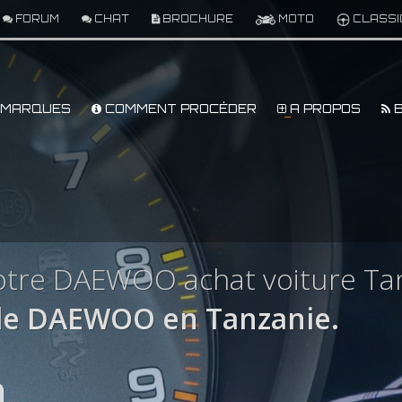
FORUM
CHAT
BROCHURE
MOTO
CLASSI
MARQUES
COMMENT PROCÉDER
A PROPOS
B
otre DAEWOO achat voiture Ta
le DAEWOO en Tanzanie.