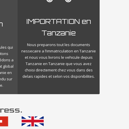
IMPORTATION en
n
Tanzanie
Nous preparons tout les documents
ules qui
nessecaire a l’immatriculation en Tanzanie
itons
et nous vous livrons le vehicule depuis
cédons a
Tanzanie en Tanzanie que vous avez
t global
choisi directement chez vous dans des
anie en
delais rapides et selon vos disponibilites.
endu sur
e.
ress.