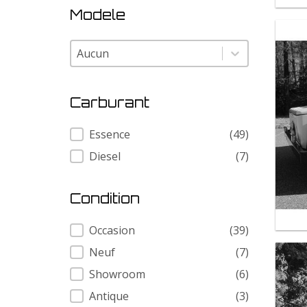
Modele
Modele
Modele
Carburant
Carburant
Essence
(49)
Diesel
(7)
Condition
Condition
Occasion
(39)
Neuf
(7)
Showroom
(6)
Antique
(3)