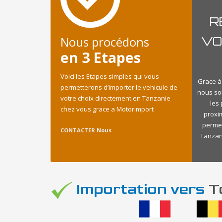
R
Nous procédons
VO
en 3 Etapes
Voici les Etapes simples qui vous
Grace à 
permetterons d’importer le vehicule de
nous so
votre choix directement en Tanzanie
les
chez vous grace a Motorimport
proxi
permet
CONTACTER Nous
Tanzani
Importation vers
To