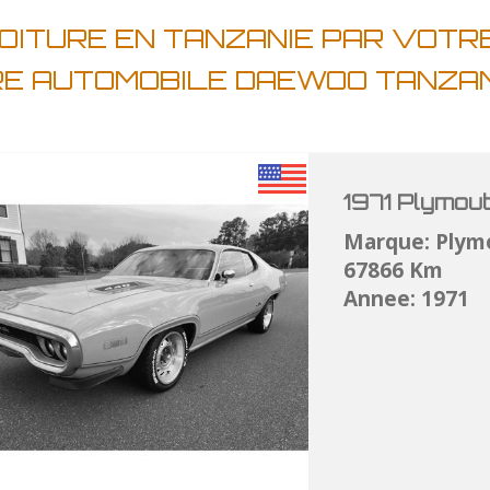
OITURE EN TANZANIE PAR VOTR
RE AUTOMOBILE DAEWOO TANZA
1971 Plymou
Marque: Plym
67866 Km
Annee: 1971