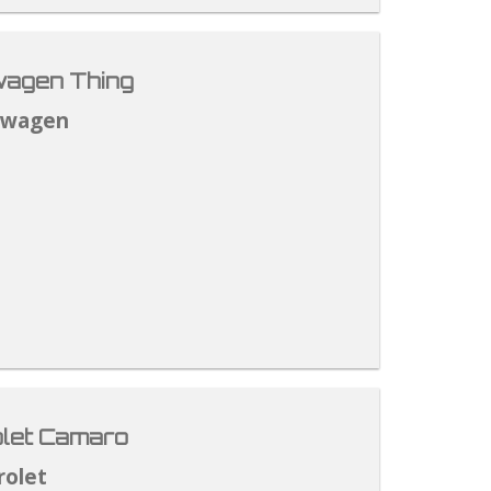
agen Thing
swagen
let Camaro
rolet