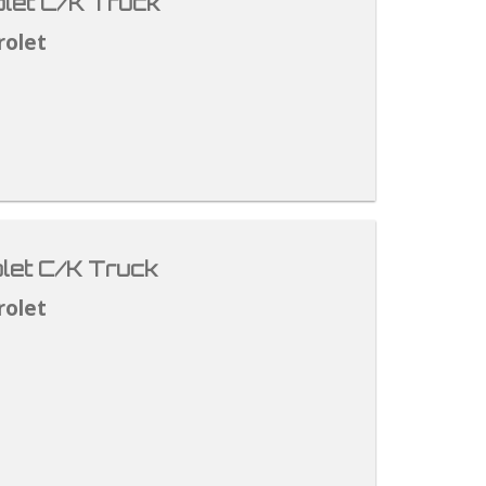
let C/K Truck
rolet
let C/K Truck
rolet