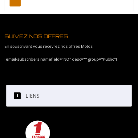
SUIVEZ NOS OFFRES
En souscrivant vous recevrez nos offres Motos.
[email-subscribers namefield="NO" desc="" group="Public"]
LIENS