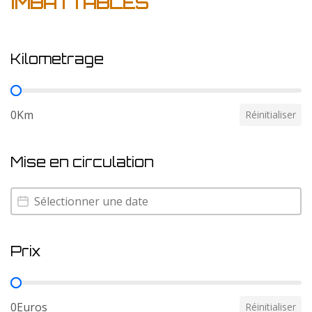
IMBATTABLES
Kilometrage
Kilometrage
0Km
Réinitialiser
Mise en circulation
Mise en circulation
Mise en circulation
Prix
Prix
0Euros
Réinitialiser