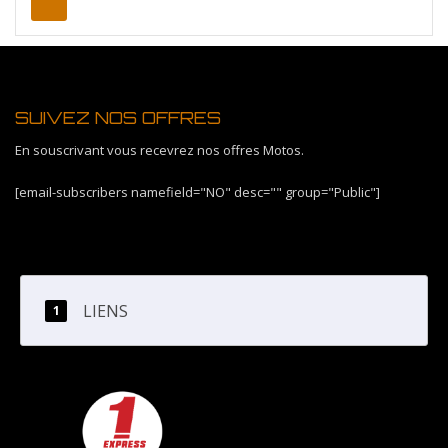
SUIVEZ NOS OFFRES
En souscrivant vous recevrez nos offres Motos.
[email-subscribers namefield="NO" desc="" group="Public"]
LIENS