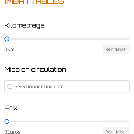
IMBATTABLES
Kilometrage
Kilometrage
0Km
Réinitialiser
Mise en circulation
Mise en circulation
Mise en circulation
Prix
Prix
0Euros
Réinitialiser