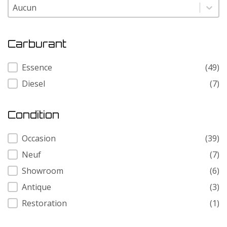
Modele
Modele
Carburant
Carburant
Essence
(49)
Diesel
(7)
Condition
Condition
Occasion
(39)
Neuf
(7)
Showroom
(6)
Antique
(3)
Restoration
(1)