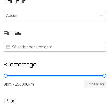
Couleur
Couleur
Couleur
Annee
Annee
Annee
Kilometrage
Kilometrage
0km - 250000km
Réinitialiser
Prix