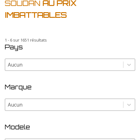
SOUDAN
AU PRIX
IMBATTABLES
1 - 6 sur 1651 résultats
Pays
Pays
Pays
Marque
Marque
Marque
Modele