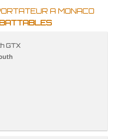
MPORTATEUR A MONACO
IMBATTABLES
th GTX
outh