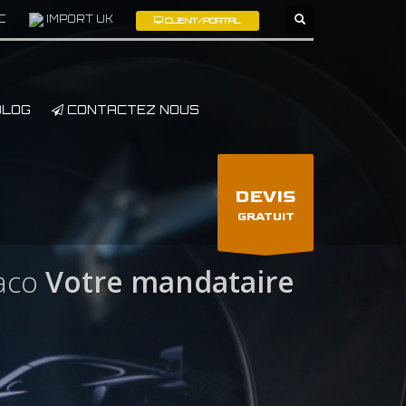
C
IMPORT UK
CLIENT/PORTAL
×
LOG
CONTACTEZ NOUS
DEVIS
GRATUIT
aco
Votre mandataire