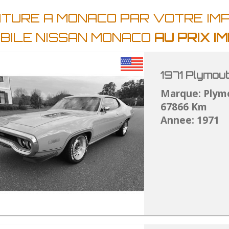
OITURE A MONACO PAR VOTRE I
BILE NISSAN MONACO
AU PRIX 
1971 Plymou
Marque: Plym
67866 Km
Annee: 1971