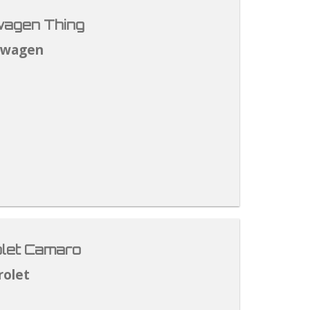
agen Thing
swagen
let Camaro
rolet