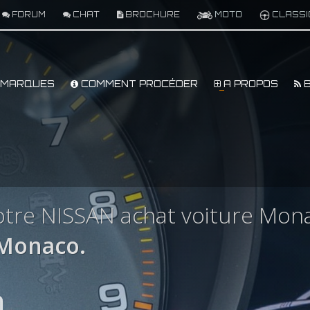
FORUM
CHAT
BROCHURE
MOTO
CLASSI
MARQUES
COMMENT PROCÉDER
A PROPOS
B
otre NISSAN achat voiture Mon
 Monaco.