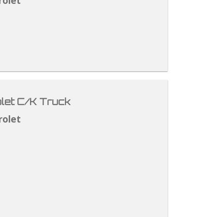
rolet
let C/K Truck
rolet