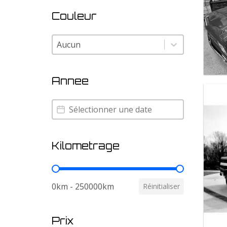
Couleur
Couleur
Couleur
Annee
Annee
Annee
Kilometrage
Kilometrage
0km - 250000km
Réinitialiser
Prix