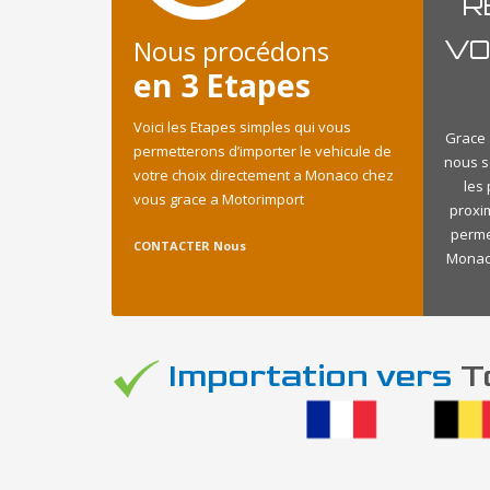
R
Nous procédons
VO
en 3 Etapes
Voici les Etapes simples qui vous
Grace 
permetterons d’importer le vehicule de
nous s
votre choix directement a Monaco chez
les
vous grace a Motorimport
proxi
perme
CONTACTER Nous
Monaco
Importation vers
To