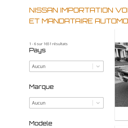
NISSAN IMPORTATION V
ET MANDATAIRE AUTOMO
1 - 6 sur 1651 résultats
Pays
Pays
Pays
Marque
Marque
Marque
Modele