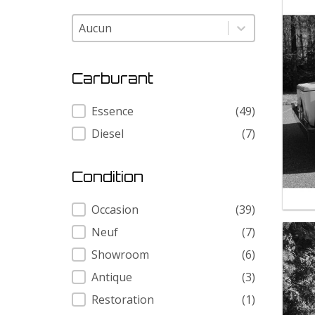
Modele
Modele
Carburant
Carburant
Essence
(49)
Diesel
(7)
Condition
Condition
Occasion
(39)
Neuf
(7)
Showroom
(6)
Antique
(3)
Restoration
(1)