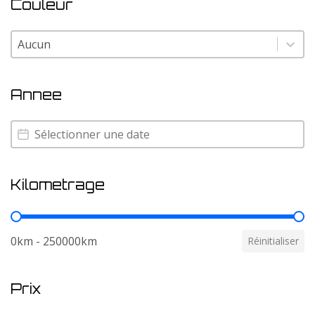
Couleur
Couleur
Couleur
Annee
Annee
Annee
Kilometrage
Kilometrage
0km - 250000km
Réinitialiser
Prix