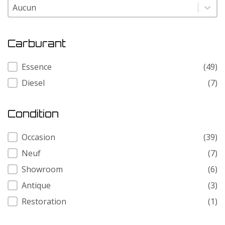
Modele
Modele
Carburant
Carburant
Essence
(49)
Diesel
(7)
Condition
Condition
Occasion
(39)
Neuf
(7)
Showroom
(6)
Antique
(3)
Restoration
(1)