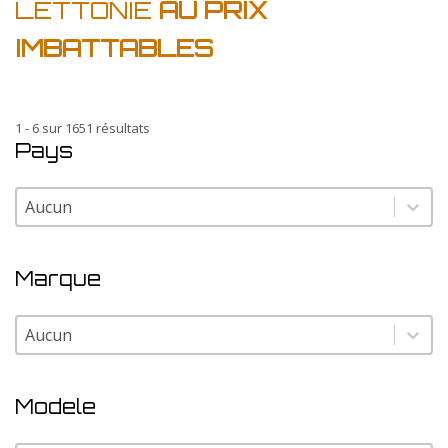
LETTONIE
AU PRIX
IMBATTABLES
1 - 6 sur 1651 résultats
Pays
Pays
Pays
Marque
Marque
Marque
Modele