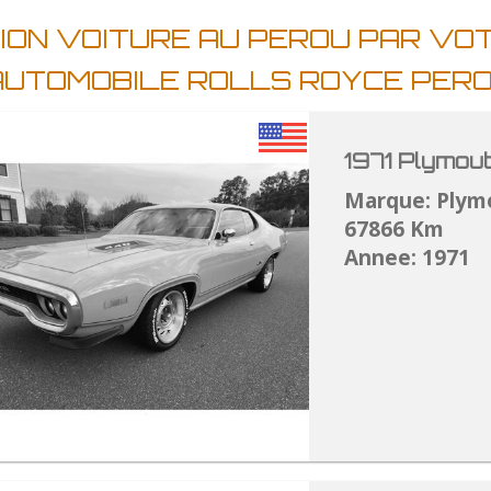
ION VOITURE AU PEROU PAR VO
AUTOMOBILE ROLLS ROYCE PER
1971 Plymou
Marque: Plym
67866 Km
Annee: 1971