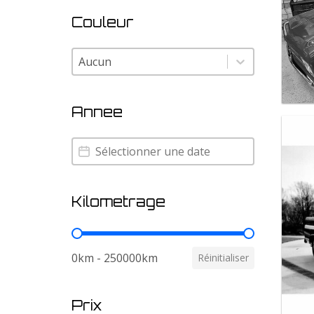
Couleur
Couleur
Couleur
Annee
Annee
Annee
Kilometrage
Kilometrage
0km - 250000km
Réinitialiser
Prix