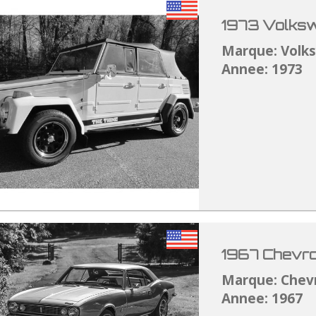
1973 Volksw
Marque: Volk
Annee: 1973
1967 Chevro
Marque: Chev
Annee: 1967