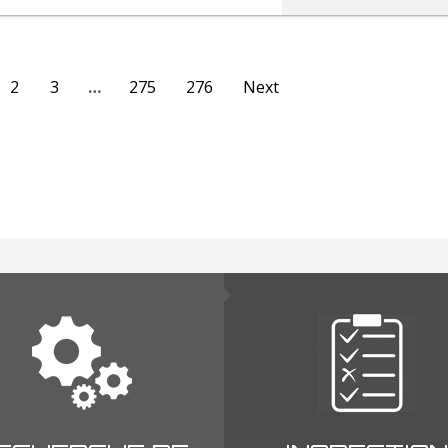
2
3
…
275
276
Next