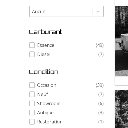
Modele
Modele
Carburant
Carburant
Essence
(49)
Diesel
(7)
Condition
Condition
Occasion
(39)
Neuf
(7)
Showroom
(6)
Antique
(3)
Restoration
(1)