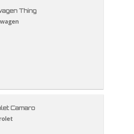
agen Thing
swagen
let Camaro
rolet