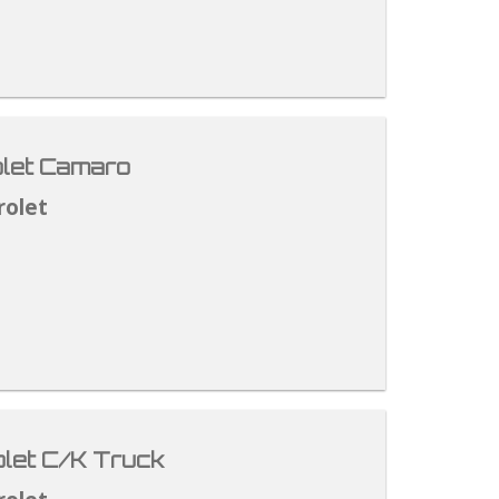
let Camaro
rolet
let C/K Truck