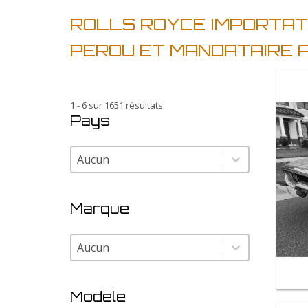
ROLLS ROYCE IMPORTAT
PEROU ET MANDATAIRE 
1 - 6 sur 1651 résultats
Pays
Pays
Pays
Marque
Marque
Marque
Modele