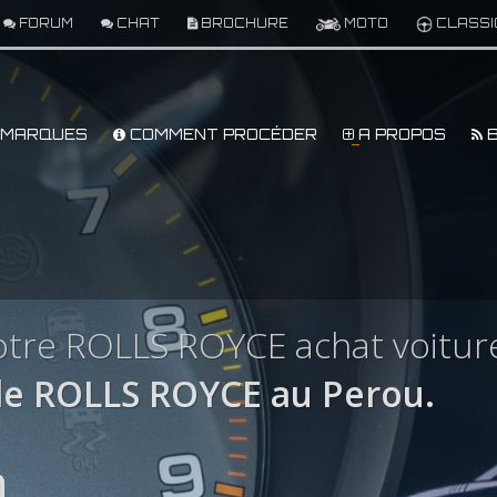
FORUM
CHAT
BROCHURE
MOTO
CLASSI
MARQUES
COMMENT PROCÉDER
A PROPOS
B
otre ROLLS ROYCE achat voitur
e ROLLS ROYCE au Perou.