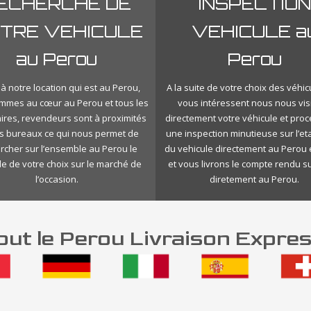
ECHERCHE DE
INSPECTION
TRE VEHICULE
VEHICULE a
au Perou
Perou
à notre location qui est au Perou,
A la suite de votre choix des véhic
mmes au cœur au Perou et tous les
vous intéressent nous nous vis
ires, revendeurs sont à proximités
directement votre véhicule et pro
s bureaux ce qui nous permet de
une inspection minutieuse sur l’eta
rcher sur l’ensemble au Perou le
du vehicule directement au Perou 
le de votre choix sur le marché de
et vous livrons le compte rendu s
l’occasion.
diretement au Perou.
ut le Perou Livraison Expres