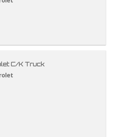
rolet
let C/K Truck
rolet