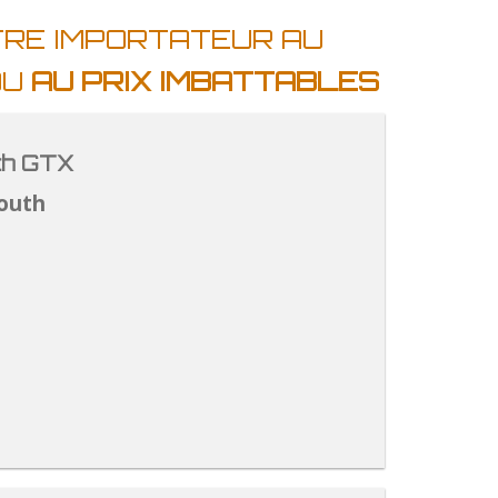
TRE IMPORTATEUR AU
OU
AU PRIX IMBATTABLES
th GTX
outh