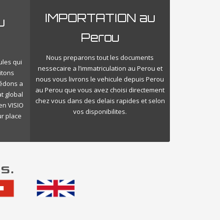
IMPORTATION au
u
Perou
Nous preparons tout les documents
ules qui
nessecaire a l’immatriculation au Perou et
itons
nous vous livrons le vehicule depuis Perou
cédons a
au Perou que vous avez choisi directement
t global
chez vous dans des delais rapides et selon
en VISIO
vos disponibilites.
ur place
s.