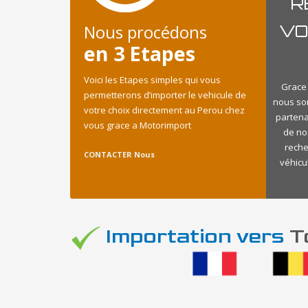
R
Nous procédons
VO
en 3 Etapes
Voici les Etapes simples qui vous
Grace 
permetterons d’importer le vehicule de
nous so
votre choix directement au Perou chez
partena
vous grace a Motorimport
de no
reche
CONTACTER Nous
véhicu
Importation vers
To