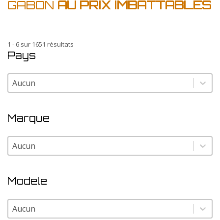
GABON
AU PRIX IMBATTABLES
1 - 6 sur 1651 résultats
Pays
Pays
Pays
Marque
Marque
Marque
Modele
Modele
Modele