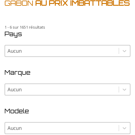
GABON
AU PRIX IMBATTABLES
1 - 6 sur 1651 résultats
Pays
Pays
Pays
Marque
Marque
Marque
Modele
Modele
Modele