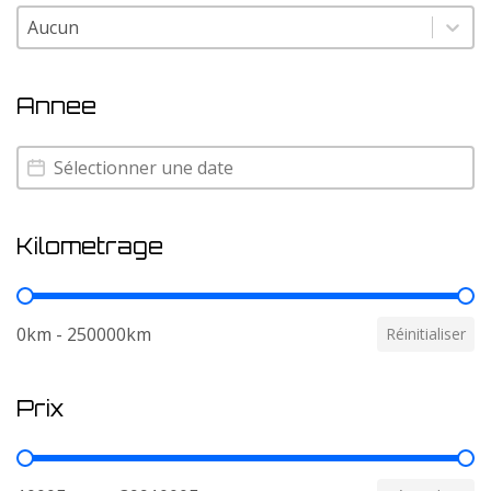
Couleur
Couleur
Annee
Annee
Annee
Kilometrage
Kilometrage
0km - 250000km
Réinitialiser
Prix
Prix