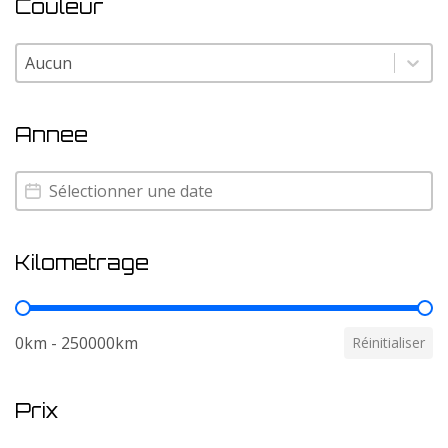
Couleur
Couleur
Couleur
Annee
Annee
Annee
Kilometrage
Kilometrage
0km - 250000km
Réinitialiser
Prix