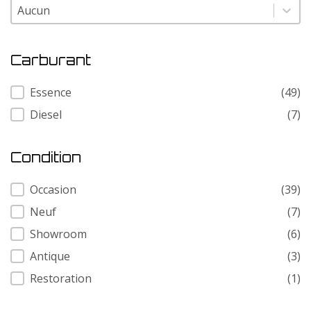
Modele
Modele
Carburant
Carburant
Essence
(49)
Diesel
(7)
Condition
Condition
Occasion
(39)
Neuf
(7)
Showroom
(6)
Antique
(3)
Restoration
(1)