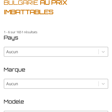
BULGARIE
AU PRIX
IMBATTABLES
1 - 6 sur 1651 résultats
Pays
Pays
Pays
Marque
Marque
Marque
Modele