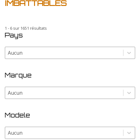
IMBATTABLES
1 - 6 sur 1651 résultats
Pays
Pays
Pays
Marque
Marque
Marque
Modele
Modele
Modele