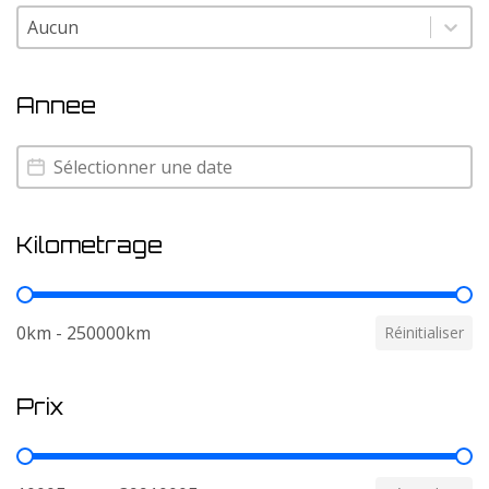
Couleur
Couleur
Annee
Annee
Annee
Kilometrage
Kilometrage
0km - 250000km
Réinitialiser
Prix
Prix