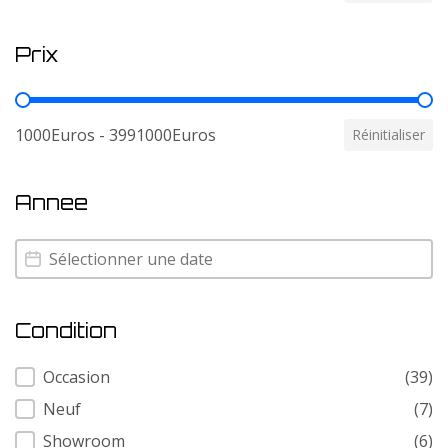
Prix
Prix
1000Euros - 3991000Euros
Réinitialiser
Annee
Annee
Annee
Condition
Condition
Occasion
(39)
Neuf
(7)
Showroom
(6)