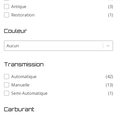
Antique
(3)
Restoration
(1)
Couleur
Couleur
Couleur
Transmission
Transmission
Automatique
(42)
Manuelle
(13)
Semi-Automatique
(1)
Carburant