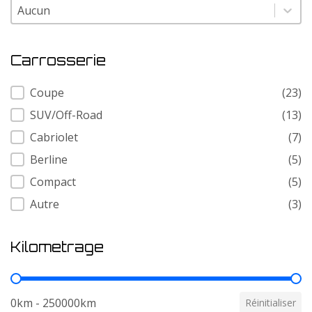
Modele
Modele
Carrosserie
Carrosserie
Coupe
(23)
SUV/Off-Road
(13)
Cabriolet
(7)
Berline
(5)
Compact
(5)
Autre
(3)
Kilometrage
Kilometrage
0km - 250000km
Réinitialiser