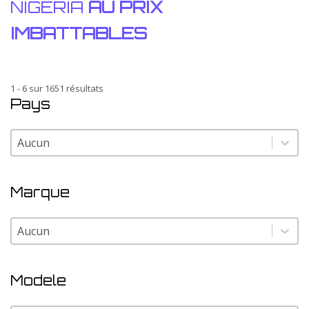
NIGERIA
AU PRIX
IMBATTABLES
1 - 6 sur 1651 résultats
Pays
Pays
Pays
Marque
Marque
Marque
Modele