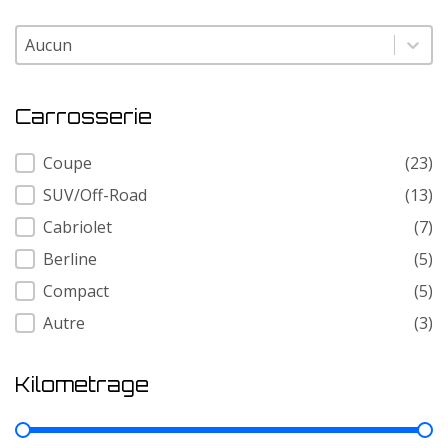
Modele
Modele
Carrosserie
Carrosserie
Coupe
(23)
SUV/Off-Road
(13)
Cabriolet
(7)
Berline
(5)
Compact
(5)
Autre
(3)
Kilometrage
Kilometrage