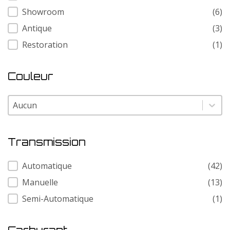
Showroom
(6)
Antique
(3)
Restoration
(1)
Couleur
Couleur
Couleur
Transmission
Transmission
Automatique
(42)
Manuelle
(13)
Semi-Automatique
(1)