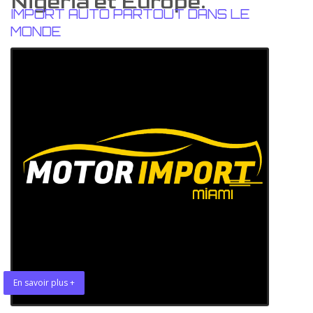
Nigeria et Europe.
IMPORT AUTO PARTOUT DANS LE
MONDE
En savoir plus +