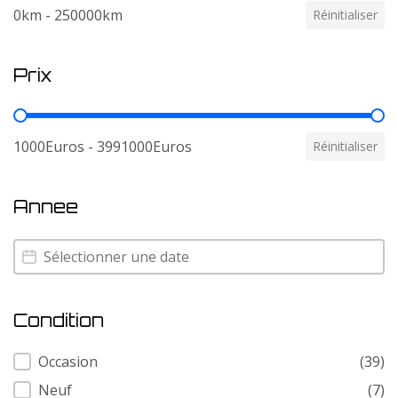
0km - 250000km
Réinitialiser
Prix
Prix
1000Euros - 3991000Euros
Réinitialiser
Annee
Annee
Annee
Condition
Condition
Occasion
(39)
Neuf
(7)