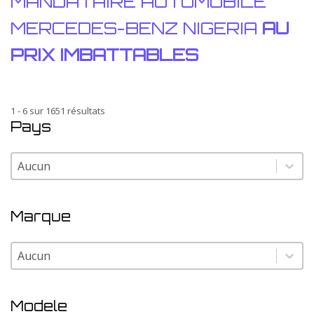
MANDATAIRE AUTOMOBILE
MERCEDES-BENZ NIGERIA
AU
PRIX IMBATTABLES
1 - 6 sur 1651 résultats
Pays
Pays
Pays
Marque
Marque
Marque
Modele