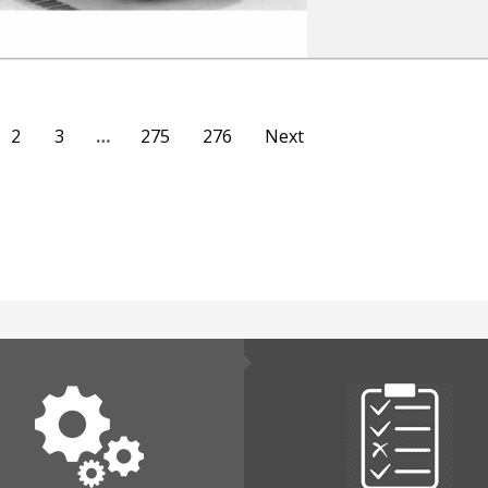
2
3
…
275
276
Next