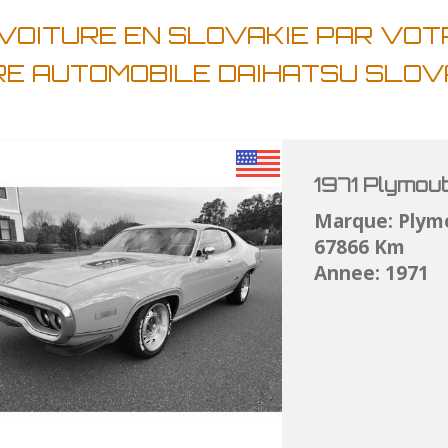
 VOITURE EN SLOVAKIE PAR VOT
RE AUTOMOBILE DAIHATSU SLOV
1971 Plymou
Marque: Plym
67866 Km
Annee: 1971