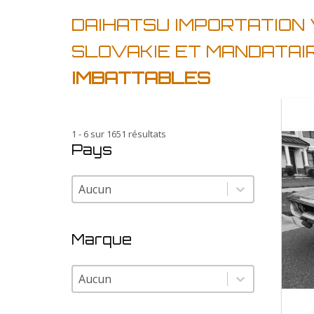
DAIHATSU IMPORTATION
SLOVAKIE ET MANDATAI
IMBATTABLES
1 - 6 sur 1651 résultats
Pays
Pays
Pays
Marque
Marque
Marque