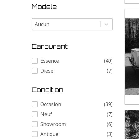
Modele
Modele
Modele
Carburant
Carburant
Essence
(49)
Diesel
(7)
Condition
Condition
Occasion
(39)
Neuf
(7)
Showroom
(6)
Antique
(3)