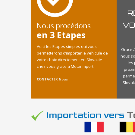
R
Nous procédons
VO
en 3 Etapes
Voici les Etapes simples qui vous
Grace à
permetterons d’importer le vehicule de
nous so
votre choix directement en Slovakie
les
chez vous grace a Motorimport
proxi
permet
CONTACTER Nous
Slovaki
Importation vers
To