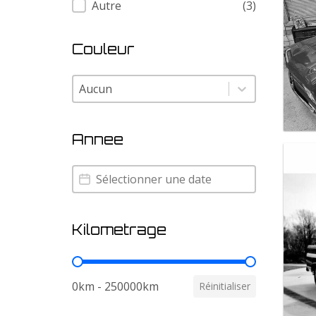
Autre
(3)
Couleur
Couleur
Couleur
Annee
Annee
Annee
Kilometrage
Kilometrage
0km - 250000km
Réinitialiser