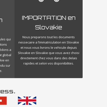
IMPORTATION en
n
Slovakie
Nous preparons tout les documents
ules qui
nessecaire a l’immatriculation en Slovakie
itons
et nous vous livrons le vehicule depuis
cédons a
Slovakie en Slovakie que vous avez choisi
t global
directement chez vous dans des delais
akie en
rapides et selon vos disponibilites.
endu sur
e.
ress.