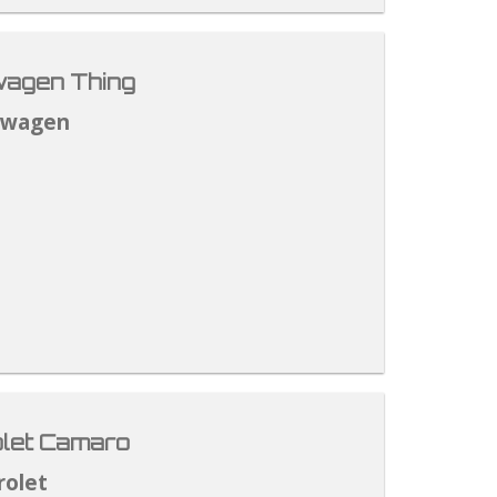
agen Thing
swagen
let Camaro
rolet