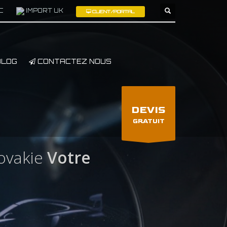
C
IMPORT UK
CLIENT/PORTAL
×
LOG
CONTACTEZ NOUS
DEVIS
GRATUIT
ovakie
Votre