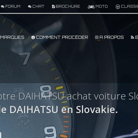
FORUM
CHAT
BROCHURE
MOTO
CLASSI
MARQUES
COMMENT PROCÉDER
A PROPOS
B
tre DAIHATSU achat voiture Sl
e DAIHATSU en Slovakie.