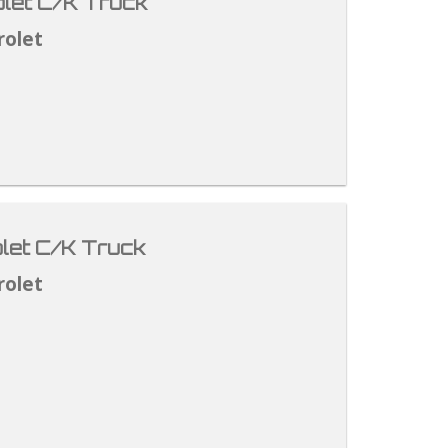
let C/K Truck
rolet
let C/K Truck
rolet