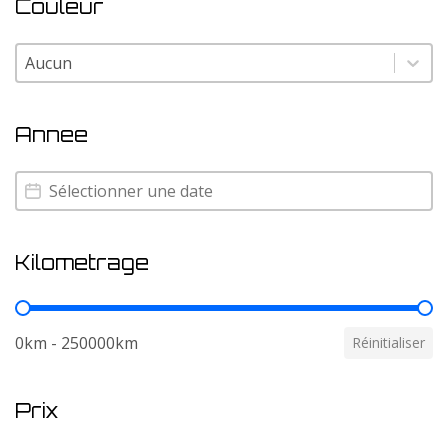
Couleur
Couleur
Couleur
Annee
Annee
Annee
Kilometrage
Kilometrage
0km - 250000km
Réinitialiser
Prix