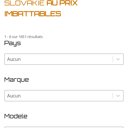
SLOVAKIE
AU PRIX
IMBATTABLES
1 - 6 sur 1651 résultats
Pays
Pays
Pays
Marque
Marque
Marque
Modele