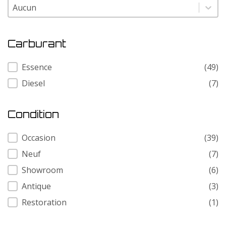
Modele
Modele
Carburant
Carburant
Essence
(49)
Diesel
(7)
Condition
Condition
Occasion
(39)
Neuf
(7)
Showroom
(6)
Antique
(3)
Restoration
(1)