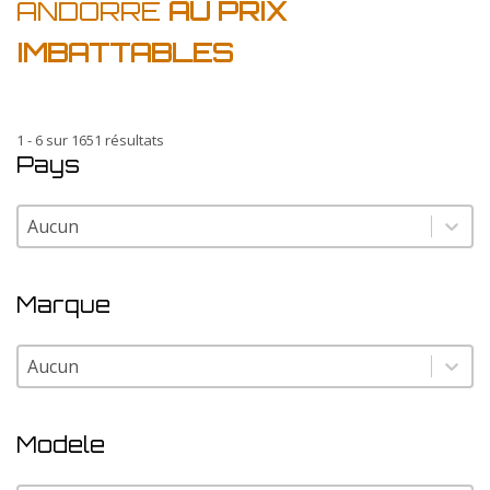
ANDORRE
AU PRIX
IMBATTABLES
1 - 6 sur 1651 résultats
Pays
Pays
Pays
Marque
Marque
Marque
Modele