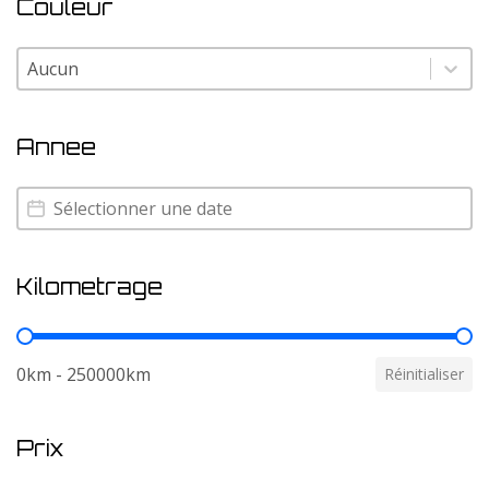
Couleur
Couleur
Couleur
Annee
Annee
Annee
Kilometrage
Kilometrage
0km - 250000km
Réinitialiser
Prix