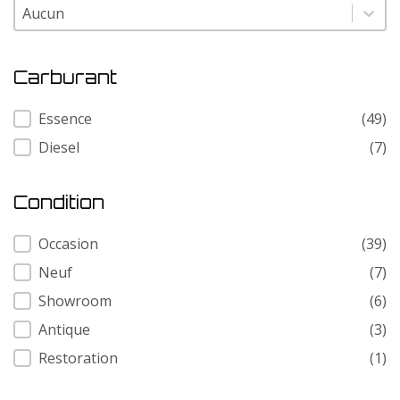
Modele
Modele
Carburant
Carburant
Essence
(49)
Diesel
(7)
Condition
Condition
Occasion
(39)
Neuf
(7)
Showroom
(6)
Antique
(3)
Restoration
(1)