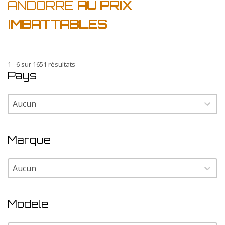
ANDORRE
AU PRIX
IMBATTABLES
1 - 6 sur 1651 résultats
Pays
Pays
Pays
Marque
Marque
Marque
Modele