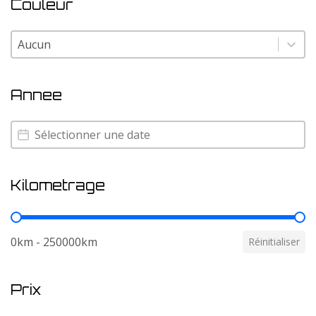
Couleur
Couleur
Couleur
Annee
Annee
Annee
Kilometrage
Kilometrage
0km - 250000km
Réinitialiser
Prix