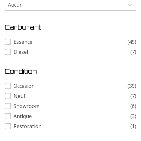
Modele
Modele
Carburant
Carburant
Essence
(49)
Diesel
(7)
Condition
Condition
Occasion
(39)
Neuf
(7)
Showroom
(6)
Antique
(3)
Restoration
(1)