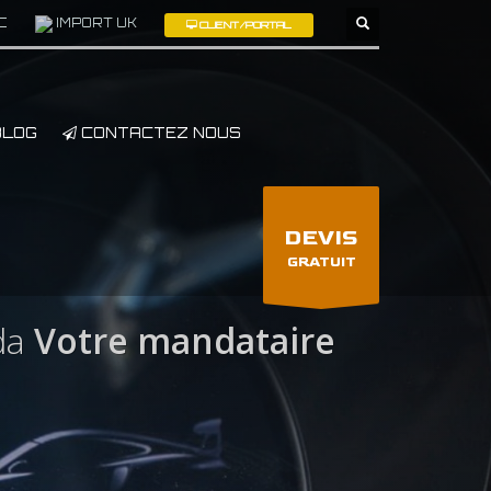
C
IMPORT UK
CLIENT/PORTAL
×
LOG
CONTACTEZ NOUS
DEVIS
GRATUIT
da
Votre mandataire