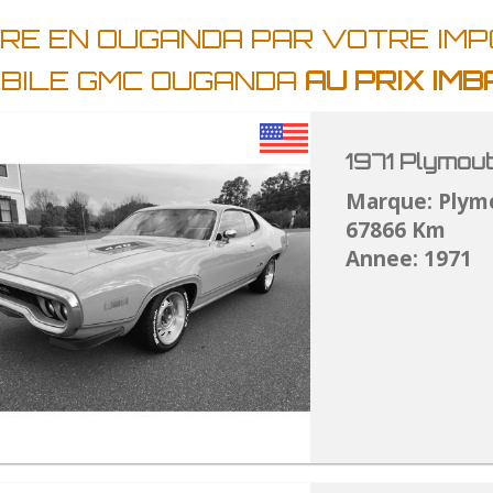
URE EN OUGANDA PAR VOTRE IM
OBILE GMC OUGANDA
AU PRIX IM
1971 Plymou
Marque: Plym
67866 Km
Annee: 1971