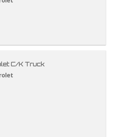
rolet
let C/K Truck
rolet