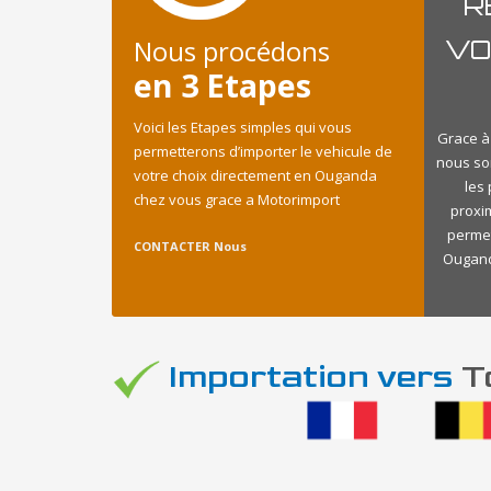
R
Nous procédons
VO
en 3 Etapes
Voici les Etapes simples qui vous
Grace à
permetterons d’importer le vehicule de
nous so
votre choix directement en Ouganda
les
chez vous grace a Motorimport
proxi
permet
CONTACTER Nous
Ouganda
Importation vers
To