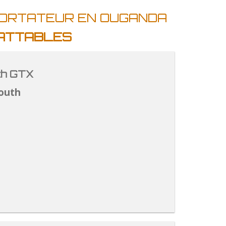
PORTATEUR EN OUGANDA
BATTABLES
th GTX
outh