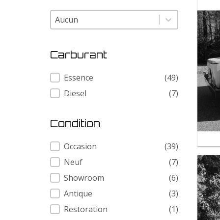
Modele
Modele
Carburant
Carburant
Essence
(49)
Diesel
(7)
Condition
Condition
Occasion
(39)
Neuf
(7)
Showroom
(6)
Antique
(3)
Restoration
(1)