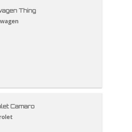
agen Thing
swagen
let Camaro
rolet