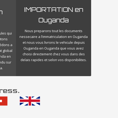
IMPORTATION en
n
Ouganda
Nous preparons tout les documents
ules qui
nessecaire a l’immatriculation en Ouganda
itons
et nous vous livrons le vehicule depuis
cédons a
Ouganda en Ouganda que vous avez
t global
choisi directement chez vous dans des
anda en
delais rapides et selon vos disponibilites.
endu sur
a.
ress.