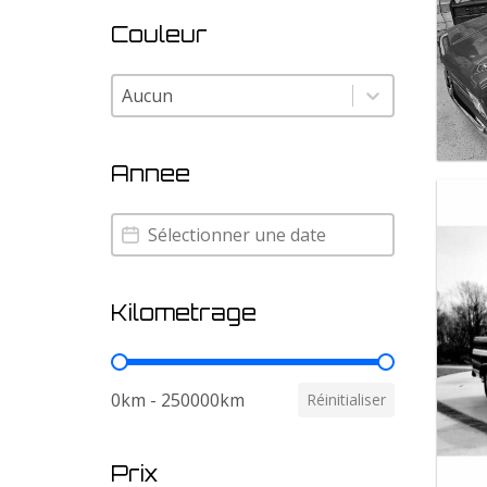
Couleur
Couleur
Couleur
Annee
Annee
Annee
Kilometrage
Kilometrage
0km - 250000km
Réinitialiser
Prix