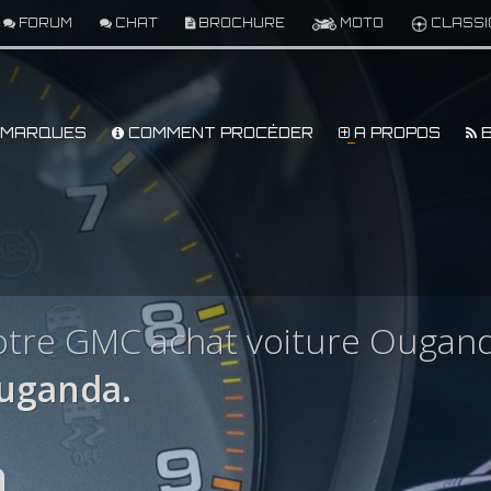
FORUM
CHAT
BROCHURE
MOTO
CLASSI
MARQUES
COMMENT PROCÉDER
A PROPOS
B
otre GMC achat voiture Ougan
uganda.