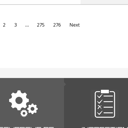
2
3
…
275
276
Next