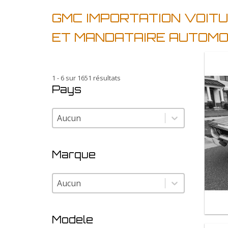
GMC IMPORTATION VOIT
ET MANDATAIRE AUTOM
1 - 6 sur 1651 résultats
Pays
Pays
Pays
Marque
Marque
Marque
Modele